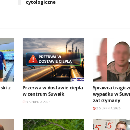
cytologiczne
ski z
Przerwa w dostawie ciepła
Sprawca tragic
w centrum Suwałk
wypadku w Suw
zatrzymany
3 SIERPNIA 2026
2 SIERPNIA 2026