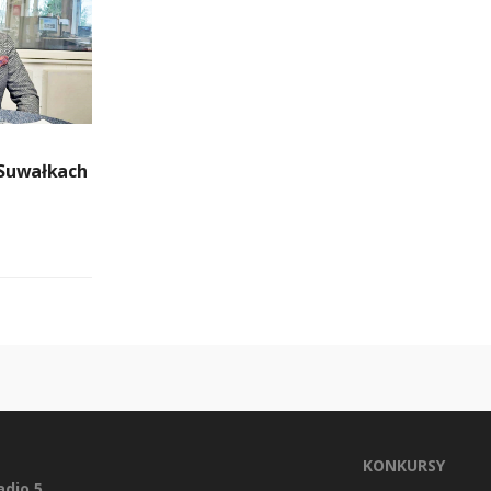
Suwałkach
KONKURSY
dio 5