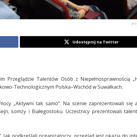
źró
Udostępnij na Twitter
im Przeglądzie Talentów Osób z Niepełnosprawnością „H
aukowo-Technologicznym Polska–Wschód w Suwałkach.
y „Aktywni tak samo”. Na scenie zaprezentowali się ar
ejn, Łomży i Białegostoku. Uczestnicy prezentowali talen
 Jak podkreślali organizatorzy, przegląd jest okazją do int