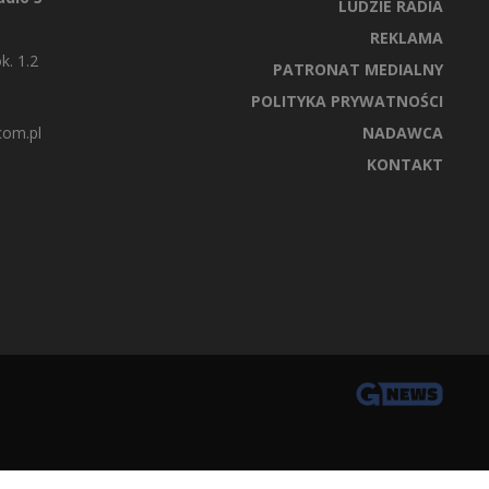
LUDZIE RADIA
REKLAMA
k. 1.2
PATRONAT MEDIALNY
POLITYKA PRYWATNOŚCI
com.pl
NADAWCA
KONTAKT