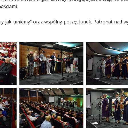
nościami.
amy jak umiemy” oraz wspólny poczęstunek. Patronat nad 