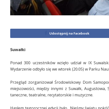
Udostępnij na Facebook
Suwałki
Ponad 300 uczestników wzięło udział w IX Suwalsk
Wydarzenie odbyło się we wtorek (20.05) w Parku N
Przegląd zorganizował Środowiskowy Dom Samopomoc
miejscowości, między innymi z Suwałk, Augustowa, S
taneczne, teatralne, recytatorskie i muzyczne.
Hasłem tegorocznej edycji było „Nieśmy światu pokój”.