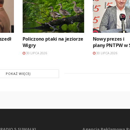
szedł
Policzono ptaki na jeziorze
Nowy prezes i
Wigry
plany PNTPW w 
30 LIPCA 2026
30 LIPCA 2026
POKAŻ WIĘCEJ
RADIO 5 SUWAŁKI
Agencja Reklamowa Ra