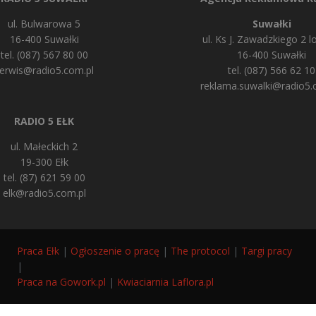
ul. Bulwarowa 5
Suwałki
16-400 Suwałki
ul. Ks J. Zawadzkiego 2 lo
tel. (087) 567 80 00
16-400 Suwałki
erwis@radio5.com.pl
tel. (087) 566 62 10
reklama.suwalki@radio5.
RADIO 5 EŁK
ul. Małeckich 2
19-300 Ełk
tel. (87) 621 59 00
elk@radio5.com.pl
Praca Ełk
|
Ogłoszenie o pracę
|
The protocol
|
Targi pracy
|
Praca na Gowork.pl
|
Kwiaciarnia Laflora.pl