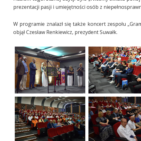
prezentacji pasji i umiejętności osób z niepełnospraw
W programie znalazł się także koncert zespołu „Gr
objął Czesław Renkiewicz, prezydent Suwałk.