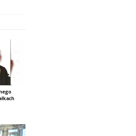
znego
ałkach