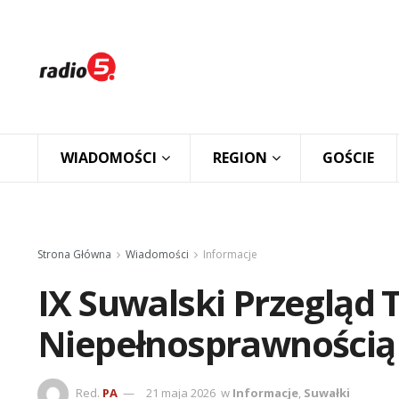
WIADOMOŚCI
REGION
GOŚCIE
Strona Główna
Wiadomości
Informacje
IX Suwalski Przegląd 
Niepełnosprawnością
Red.
PA
21 maja 2026
w
Informacje
,
Suwałki