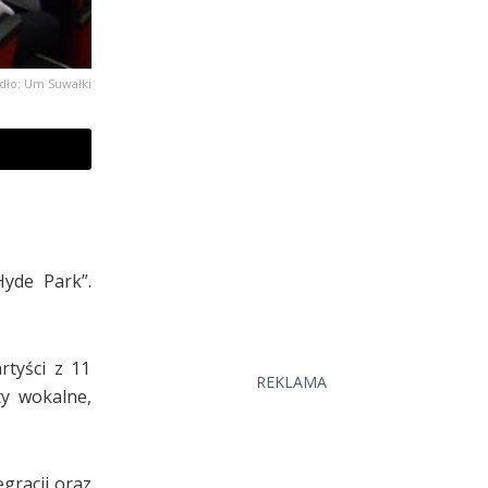
dło: Um Suwałki
yde Park”.
tyści z 11
REKLAMA
ty wokalne,
egracji oraz