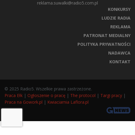
reklama.suwalki@radio5.com.pl
KONKURSY
LUDZIE RADIA
REKLAMA
PATRONAT MEDIALNY
POLITYKA PRYWATNOŚCI
NADAWCA
KONTAKT
© 2025 Radio5. Wszelkie prawa zastrzeżone.
Praca Ełk
|
Ogłoszenie o pracę
|
The protocol
|
Targi pracy
|
Praca na Gowork.pl
|
Kwiaciarnia Laflora.pl