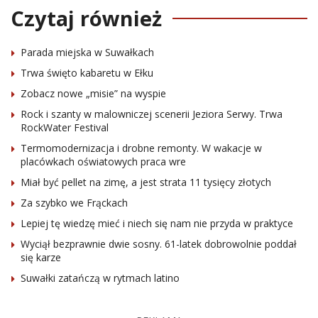
Czytaj również
Parada miejska w Suwałkach
Trwa święto kabaretu w Ełku
Zobacz nowe „misie” na wyspie
Rock i szanty w malowniczej scenerii Jeziora Serwy. Trwa
RockWater Festival
Termomodernizacja i drobne remonty. W wakacje w
placówkach oświatowych praca wre
Miał być pellet na zimę, a jest strata 11 tysięcy złotych
Za szybko we Frąckach
Lepiej tę wiedzę mieć i niech się nam nie przyda w praktyce
Wyciął bezprawnie dwie sosny. 61-latek dobrowolnie poddał
się karze
Suwałki zatańczą w rytmach latino