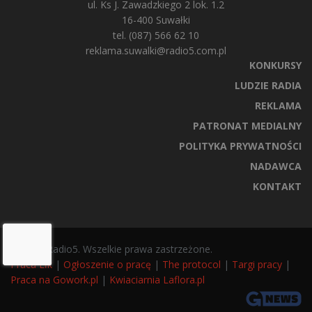
ul. Ks J. Zawadzkiego 2 lok. 1.2
16-400 Suwałki
tel. (087) 566 62 10
reklama.suwalki@radio5.com.pl
KONKURSY
LUDZIE RADIA
REKLAMA
PATRONAT MEDIALNY
POLITYKA PRYWATNOŚCI
NADAWCA
KONTAKT
© 2025 Radio5. Wszelkie prawa zastrzeżone.
Praca Ełk
|
Ogłoszenie o pracę
|
The protocol
|
Targi pracy
|
Praca na Gowork.pl
|
Kwiaciarnia Laflora.pl