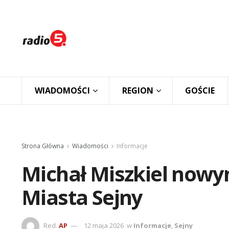
WIADOMOŚCI
REGION
GOŚCIE
Strona Główna
Wiadomości
Informacje
Michał Miszkiel now
Miasta Sejny
Red.
AP
12 maja 2026
w
Informacje
,
Sejny