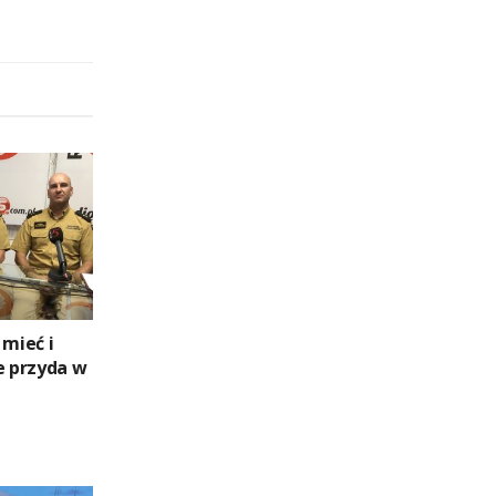
 mieć i
e przyda w