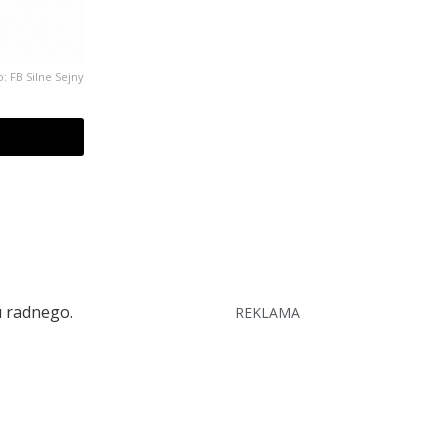
o: FB Silne Sejny
u radnego.
REKLAMA