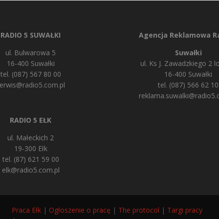
RADIO 5 SUWAŁKI
Agencja Reklamowa Ra
ul. Bulwarowa 5
Suwałki
16-400 Suwałki
ul. Ks J. Zawadzkiego 2 lo
tel. (087) 567 80 00
16-400 Suwałki
erwis@radio5.com.pl
tel. (087) 566 62 10
reklama.suwalki@radio5.
RADIO 5 EŁK
ul. Małeckich 2
19-300 Ełk
tel. (87) 621 59 00
elk@radio5.com.pl
Praca Ełk
|
Ogłoszenie o pracę
|
The protocol
|
Targi pracy