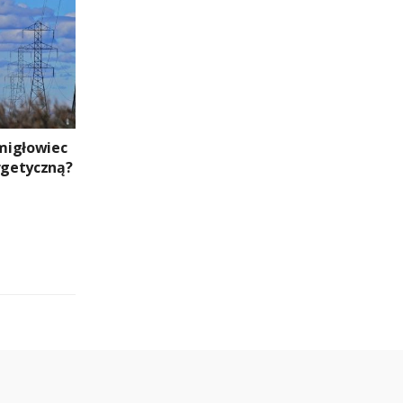
migłowiec
ergetyczną?