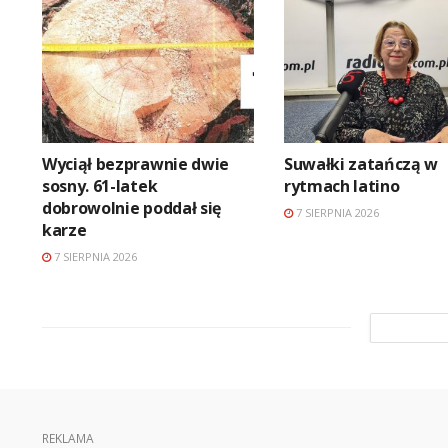
Wyciął bezprawnie dwie
Suwałki zatańczą w
sosny. 61-latek
rytmach latino
dobrowolnie poddał się
7 SIERPNIA 2026
karze
7 SIERPNIA 2026
REKLAMA