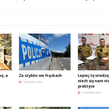
mę, a
Za szybko we Frąckach
Lepiej tę wiedzę
niech się nam ni
7 SIERPNIA 2026
praktyce
7 SIERPNIA 2026