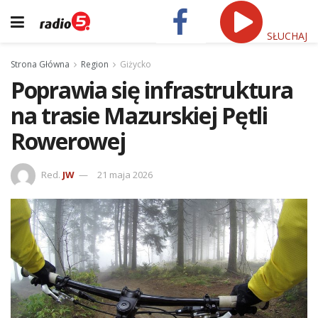
SŁUCHAJ
Strona Główna
Region
Giżycko
Poprawia się infrastruktura
na trasie Mazurskiej Pętli
Rowerowej
Red.
JW
21 maja 2026