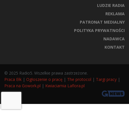
LUDZIE RADIA
REKLAMA
PATRONAT MEDIALNY
POLITYKA PRYWATNOŚCI
NADAWCA
KONTAKT
© 2025 Radio5. Wszelkie prawa zastrzeżone.
Praca Ełk
|
Ogłoszenie o pracę
|
The protocol
|
Targi pracy
|
Praca na Gowork.pl
|
Kwiaciarnia Laflora.pl