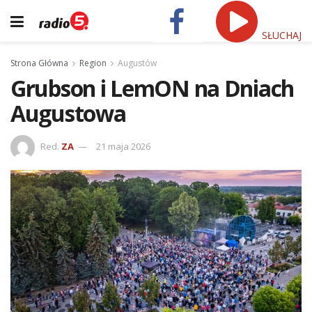
SŁUCHAJ
Strona Główna
Region
Augustów
Grubson i LemON na Dniach
Augustowa
Red.
ZA
21 maja 2026