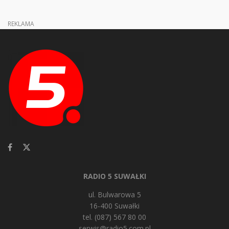
REKLAMA
RADIO 5 SUWAŁKI
ul. Bulwarowa 5
16-400 Suwałki
tel. (087) 567 80 00
serwis@radio5.com.pl