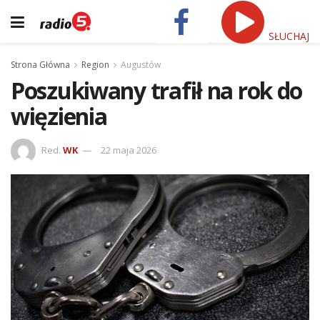
SŁUCHAJ
Strona Główna
Region
Augustów
Poszukiwany trafił na rok do
więzienia
Red.
WK
22 maja 2026