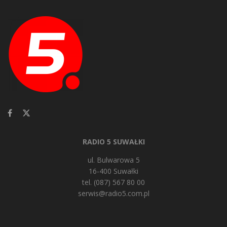
RADIO 5 SUWAŁKI
ul. Bulwarowa 5
16-400 Suwałki
tel. (087) 567 80 00
serwis@radio5.com.pl