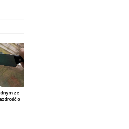
ednym ze
azdrość o