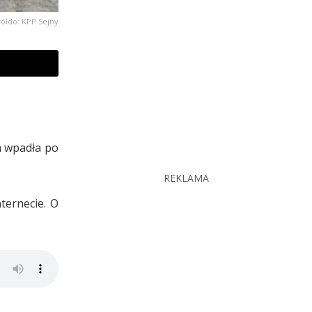
rółdo: KPP Sejny
ra wpadła po
REKLAMA
ternecie. O