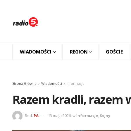
WIADOMOŚCI
REGION
GOŚCIE
Strona Główna
Wiadomości
Informacje
Razem kradli, razem 
Red.
PA
13 maja 2026
w
Informacje
,
Sejny