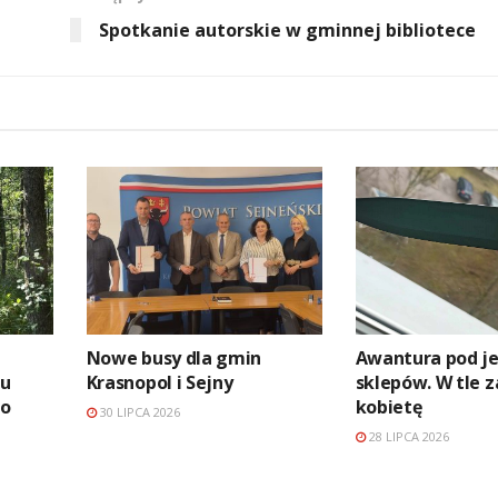
Spotkanie autorskie w gminnej bibliotece
Nowe busy dla gmin
Awantura pod j
iu
Krasnopol i Sejny
sklepów. W tle z
ko
kobietę
30 LIPCA 2026
28 LIPCA 2026