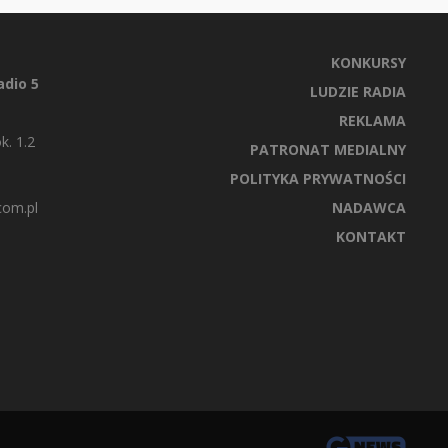
KONKURSY
dio 5
LUDZIE RADIA
REKLAMA
k. 1.2
PATRONAT MEDIALNY
POLITYKA PRYWATNOŚCI
com.pl
NADAWCA
KONTAKT