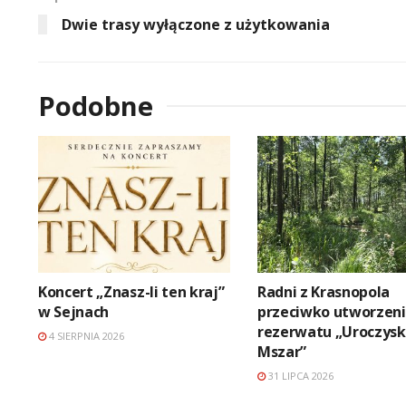
Dwie trasy wyłączone z użytkowania
Podobne
Koncert „Znasz-li ten kraj”
Radni z Krasnopola
w Sejnach
przeciwko utworzen
rezerwatu „Uroczys
4 SIERPNIA 2026
Mszar”
31 LIPCA 2026