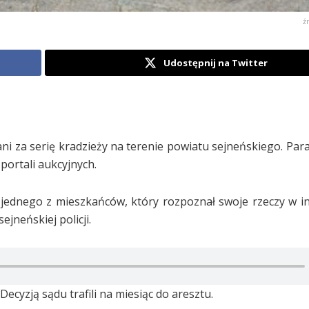
ź
Udostępnij na Twitter
mani za serię kradzieży na terenie powiatu sejneńskiego. Pa
portali aukcyjnych.
u jednego z mieszkańców, który rozpoznał swoje rzeczy w in
jneńskiej policji.
ecyzją sądu trafili na miesiąc do aresztu.