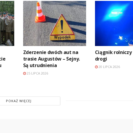
Zderzenie dwóch aut na
Ciągnik rolniczy
cie
trasie Augustów – Sejny.
drogi
u
Są utrudnienia
20 LIPCA 2026
25 LIPCA 2026
POKAŻ WIĘCEJ