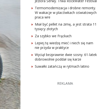
Jeziora Serwy. Trwa RockWater Festival
Termomodernizacja i drobne remonty.
W wakacje w placówkach oświatowych
praca wre
Miał być pellet na zimę, a jest strata 11
tysięcy złotych
Za szybko we Frąckach
Lepiej tę wiedzę mieć i niech się nam
nie przyda w praktyce
Wyciął bezprawnie dwie sosny. 61-latek
dobrowolnie poddał się karze
Suwałki zatańczą w rytmach latino
REKLAMA