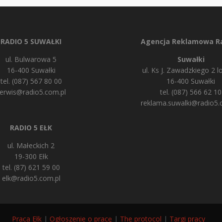
RADIO 5 SUWAŁKI
Agencja Reklamowa Ra
ul. Bulwarowa 5
Suwałki
16-400 Suwałki
ul. Ks J. Zawadzkiego 2 lo
tel. (087) 567 80 00
16-400 Suwałki
erwis@radio5.com.pl
tel. (087) 566 62 10
reklama.suwalki@radio5.
RADIO 5 EŁK
ul. Małeckich 2
19-300 Ełk
tel. (87) 621 59 00
elk@radio5.com.pl
Praca Ełk
|
Ogłoszenie o pracę
|
The protocol
|
Targi pracy