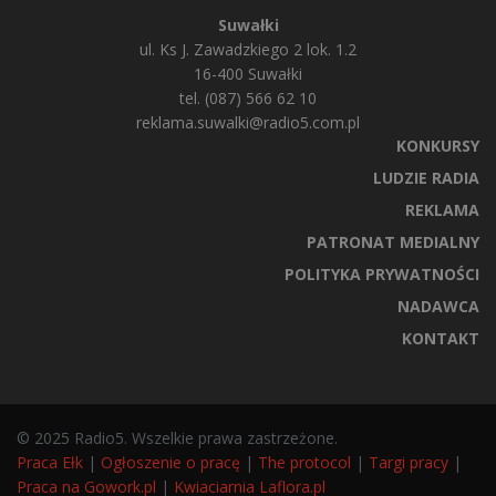
Suwałki
ul. Ks J. Zawadzkiego 2 lok. 1.2
16-400 Suwałki
tel. (087) 566 62 10
reklama.suwalki@radio5.com.pl
KONKURSY
LUDZIE RADIA
REKLAMA
PATRONAT MEDIALNY
POLITYKA PRYWATNOŚCI
NADAWCA
KONTAKT
© 2025 Radio5. Wszelkie prawa zastrzeżone.
Praca Ełk
|
Ogłoszenie o pracę
|
The protocol
|
Targi pracy
|
Praca na Gowork.pl
|
Kwiaciarnia Laflora.pl