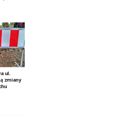
a ul.
ą zmiany
chu