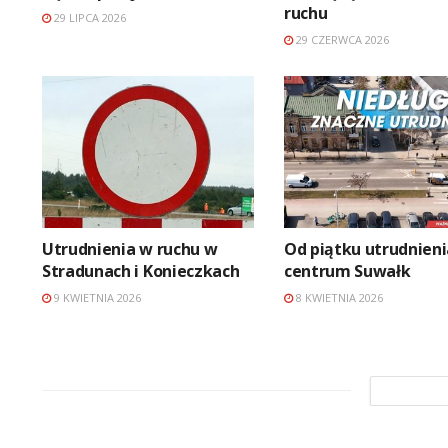
ruchu
29 LIPCA 2026
29 CZERWCA 2026
Utrudnienia w ruchu w
Od piątku utrudnien
Stradunach i Konieczkach
centrum Suwałk
9 KWIETNIA 2026
8 KWIETNIA 2026