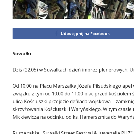
Udostępnij na Facebook
Suwałki
Dziś (22.05) w Suwałkach dzień imprez plenerowych. 
Od 10:00 na Placu Marszałka Józefa Piłsudskiego apel
związku z tym od 10:00 do 11:00 plac przed kościołem 
ulicą Kościuszki przejdzie defilada wojskowa – zamkni
skrzyżowania Kościuszki i Waryńskiego. W tym czasie 
Mickiewicza na odcinku od ks. Hamerszmita do Waryńs
Rusza także „Suwałki Street Festival & Juwenalia PUZ”