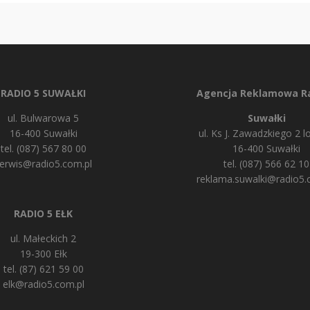
RADIO 5 SUWAŁKI
Agencja Reklamowa Ra
ul. Bulwarowa 5
Suwałki
16-400 Suwałki
ul. Ks J. Zawadzkiego 2 lo
tel. (087) 567 80 00
16-400 Suwałki
erwis@radio5.com.pl
tel. (087) 566 62 10
reklama.suwalki@radio5.
RADIO 5 EŁK
ul. Małeckich 2
19-300 Ełk
tel. (87) 621 59 00
elk@radio5.com.pl