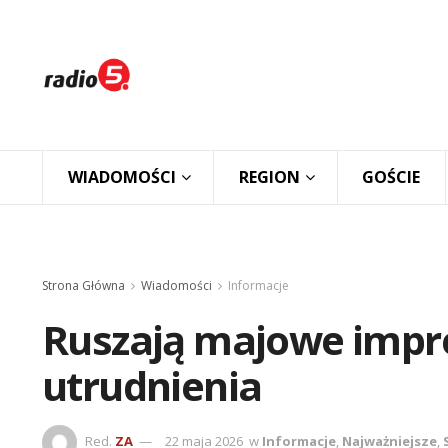
WIADOMOŚCI
REGION
GOŚCIE
Strona Główna
Wiadomości
Informacje
Ruszają majowe impr
utrudnienia
Red.
ZA
22 maja 2026
w
Informacje
,
Najważniejsze
,