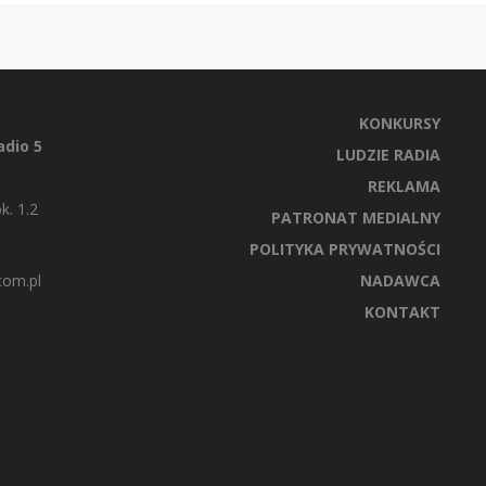
KONKURSY
dio 5
LUDZIE RADIA
REKLAMA
k. 1.2
PATRONAT MEDIALNY
POLITYKA PRYWATNOŚCI
com.pl
NADAWCA
KONTAKT