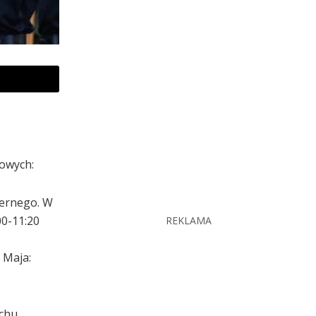
gowych:
cernego. W
00-11:20
REKLAMA
 Maja:
uchu