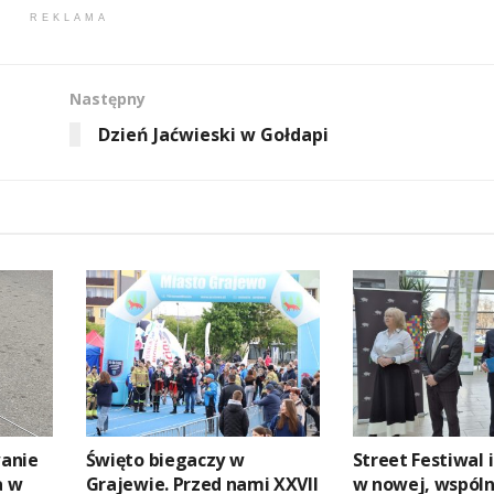
REKLAMA
Następny
Dzień Jaćwieski w Gołdapi
anie
Święto biegaczy w
Street Festiwal 
a w
Grajewie. Przed nami XXVII
w nowej, wspóln