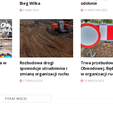
Bieg Wilka
odsłonie
6 MAJA 2026
13 KWIETNIA 2026
ia w
Rozbudowa drogi
Trwa przebudow
spowoduje utrudnienia i
Obwodowej. Będ
zmianę organizacji ruchu
w organizacji ru
17 MARCA 2026
16 MARCA 2026
POKAŻ WIĘCEJ