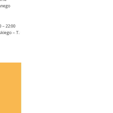
emnego
 – 22:00
skiego – T.