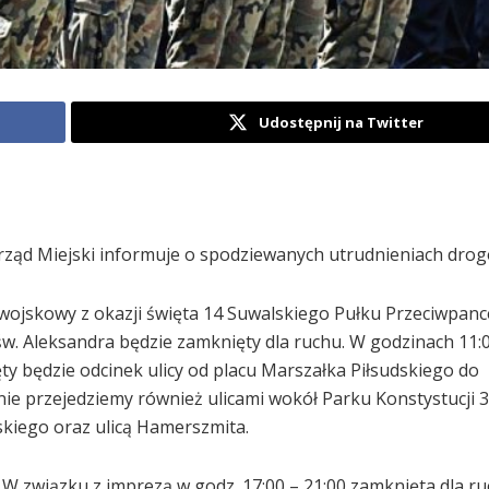
Udostępnij na Twitter
Urząd Miejski informuje o spodziewanych utrudnieniach dro
 wojskowy z okazji święta 14 Suwalskiego Pułku Przeciwpan
św. Aleksandra będzie zamknięty dla ruchu. W godzinach 11:
ęty będzie odcinek ulicy od placu Marszałka Piłsudskiego do
nie przejedziemy również ulicami wokół Parku Konstystucji 3
kiego oraz ulicą Hamerszmita.
. W związku z imprezą w godz. 17:00 – 21:00 zamknięta dla r