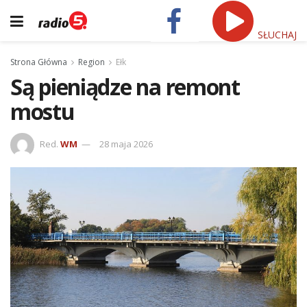
SŁUCHAJ
Strona Główna
Region
Ełk
Są pieniądze na remont
mostu
Red.
WM
28 maja 2026