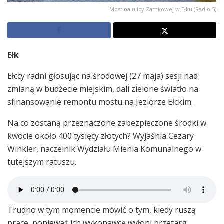
Most na ulicy Zamkowej w Ełku (Radio 5)
Ełk
Ełccy radni głosując na środowej (27 maja) sesji nad
zmianą w budżecie miejskim, dali zielone światło na
sfinansowanie remontu mostu na Jeziorze Ełckim.
Na co zostaną przeznaczone zabezpieczone środki w
kwocie około 400 tysięcy złotych? Wyjaśnia Cezary
Winkler, naczelnik Wydziału Mienia Komunalnego w
tutejszym ratuszu.
Trudno w tym momencie mówić o tym, kiedy ruszą
prace, ponieważ ich wykonawcę wyłoni przetarg.