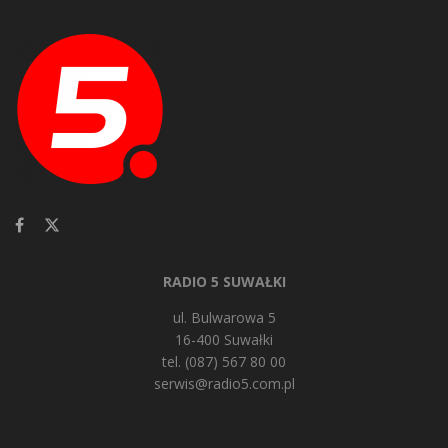
RADIO 5 SUWAŁKI
ul. Bulwarowa 5
16-400 Suwałki
tel. (087) 567 80 00
serwis@radio5.com.pl