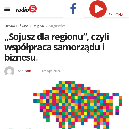
SŁUCHAJ
Strona Główna
Region
Augustów
„Sojusz dla regionu”, czyli
współpraca samorządu i
biznesu.
Red.
WK
8 maja 2026