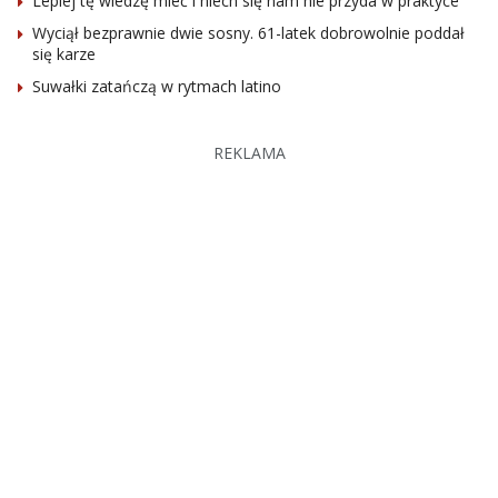
Lepiej tę wiedzę mieć i niech się nam nie przyda w praktyce
Wyciął bezprawnie dwie sosny. 61-latek dobrowolnie poddał
się karze
Suwałki zatańczą w rytmach latino
REKLAMA