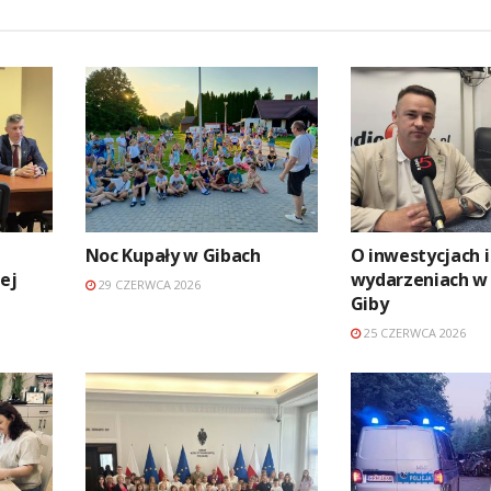
Noc Kupały w Gibach
O inwestycjach i
ej
wydarzeniach w
29 CZERWCA 2026
Giby
25 CZERWCA 2026