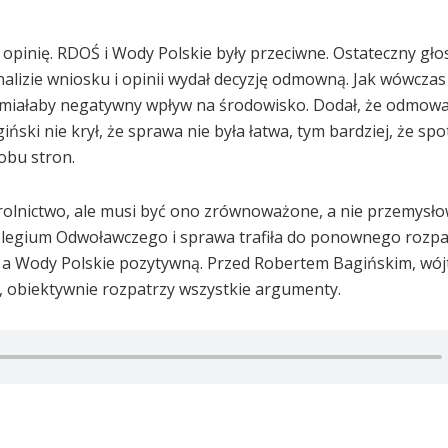
opinię. RDOŚ i Wody Polskie były przeciwne. Ostateczny głos
alizie wniosku i opinii wydał decyzję odmowną. Jak wówczas
ja miałaby negatywny wpływ na środowisko. Dodał, że odmowa
i nie krył, że sprawa nie była łatwa, tym bardziej, że spot
obu stron.
t rolnictwo, ale musi być ono zrównoważone, a nie przemysło
olegium Odwoławczego i sprawa trafiła do ponownego rozpa
i, a Wody Polskie pozytywną. Przed Robertem Bagińskim, wó
a, obiektywnie rozpatrzy wszystkie argumenty.