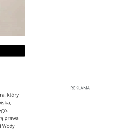
REKLAMA
ra, który
iska,
ego.
erą prawa
 i Wody