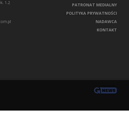
k. 1.2
PATRONAT MEDIALNY
POLITYKA PRYWATNOŚCI
com.pl
NADAWCA
KONTAKT