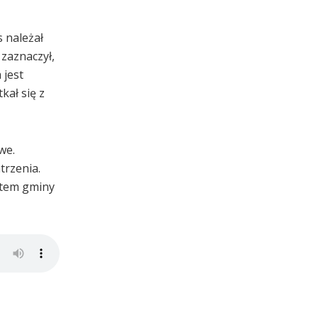
 należał
 zaznaczył,
 jest
kał się z
we.
trzenia.
jtem gminy