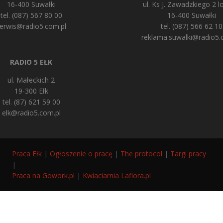
16-400 Suwałki
ul. Ks J. Zawadzkiego 2 lo
tel. (087) 567 80 00
16-400 Suwałki
erwis@radio5.com.pl
tel. (087) 566 62 10
reklama.suwalki@radio5.
RADIO 5 EŁK
ul. Małeckich 2
19-300 Ełk
tel. (87) 621 59 00
elk@radio5.com.pl
Praca Ełk
|
Ogłoszenie o pracę
|
The protocol
|
Targi pracy
|
Praca na Gowork.pl
|
Kwiaciarnia Laflora.pl