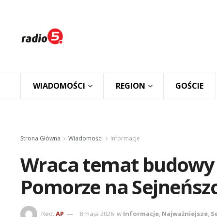
WIADOMOŚCI
REGION
GOŚCIE
Strona Główna
Wiadomości
Informacje
Wraca temat budowy 
Pomorze na Sejneńszc
Red.
AP
8 maja 2026
w
Informacje
,
Najważniejsze
,
S