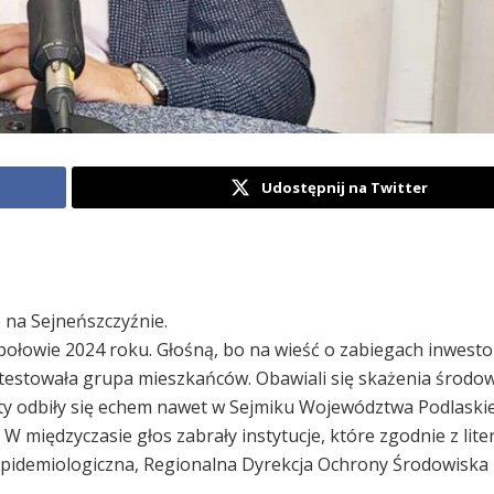
Udostępnij na Twitter
na Sejneńszczyźnie.
połowie 2024 roku. Głośną, bo na wieść o zabiegach inwesto
otestowała grupa mieszkańców. Obawiali się skażenia środow
sty odbiły się echem nawet w Sejmiku Województwa Podlaski
 W międzyczasie głos zabrały instytucje, które zgodnie z lit
o-Epidemiologiczna, Regionalna Dyrekcja Ochrony Środowiska