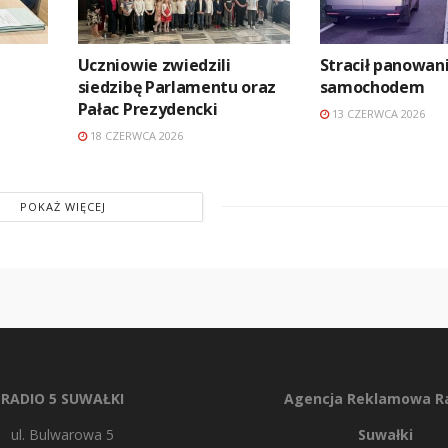
Uczniowie zwiedzili
Stracił panowan
siedzibę Parlamentu oraz
samochodem
Pałac Prezydencki
13 CZERWCA 2026
18 CZERWCA 2026
POKAŻ WIĘCEJ
RADIO 5 SUWAŁKI
Agencja Reklamowa Ra
ul. Bulwarowa 5
Suwałki