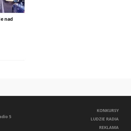
ie nad
KONKURSY
dio 5
LUDZIE RADIA
REKLAMA