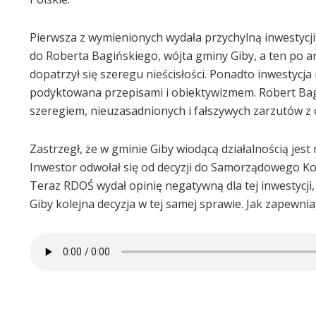
Pierwsza z wymienionych wydała przychylną inwestycji 
do Roberta Bagińskiego, wójta gminy Giby, a ten po an
dopatrzył się szeregu nieścisłości. Ponadto inwestyc
podyktowana przepisami i obiektywizmem. Robert Bagińsk
szeregiem, nieuzasadnionych i fałszywych zarzutów z 
Zastrzegł, że w gminie Giby wiodącą działalnością jes
Inwestor odwołał się od decyzji do Samorządowego K
Teraz RDOŚ wydał opinię negatywną dla tej inwestycj
Giby kolejna decyzja w tej samej sprawie. Jak zapewni