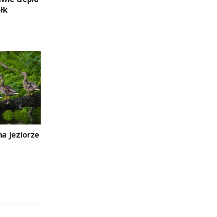
łk
na jeziorze