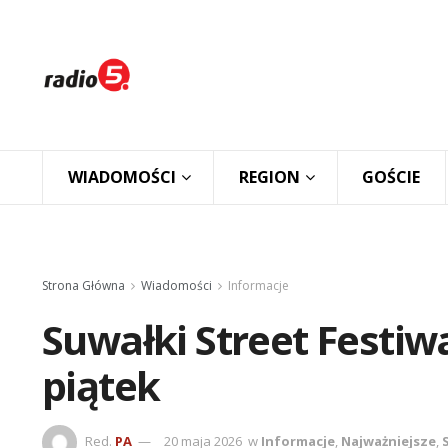
WIADOMOŚCI
REGION
GOŚCIE
Strona Główna
Wiadomości
Informacje
Suwałki Street Festiw
piątek
Red.
PA
20 maja 2026
w
Informacje
,
Najważniejsze
,