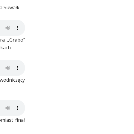
a Suwałk.
tra „Grabo”
kach.
ewodniczący
miast finał