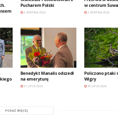
ch.
Pucharem Polski
w centrum Suwa
ansem
3 SIERPNIA 2026
3 SIERPNIA 2026
Benedykt Manalis odszedł
Policzono ptaki 
kiego
na emeryturę
Wigry
31 LIPCA 2026
30 LIPCA 2026
POKAŻ WIĘCEJ