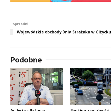
Poprzedni
Wojewódzkie obchody Dnia Strażaka w Giżycku
Podobne
Audycja z Ratusza
Ranking zamożności