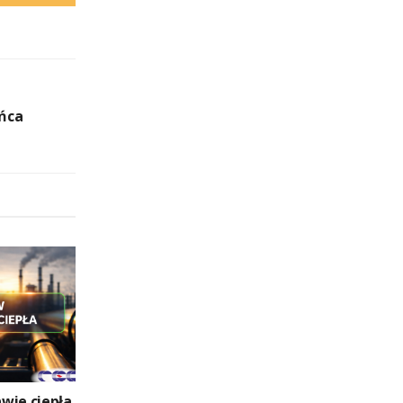
ańca
wie ciepła