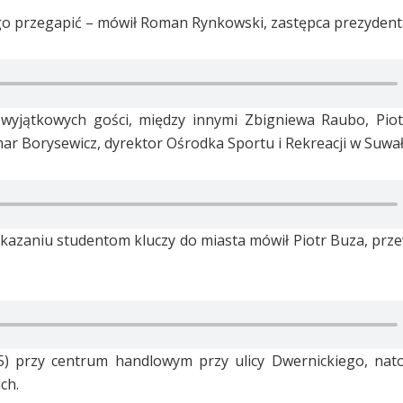
go przegapić – mówił Roman Rynkowski, zastępca prezydent
u wyjątkowych gości, między innymi Zbigniewa Raubo, Pio
ar Borysewicz, dyrektor Ośrodka Sportu i Rekreacji w Suwał
ekazaniu studentom kluczy do miasta mówił Piotr Buza, prz
5) przy centrum handlowym przy ulicy Dwernickiego, nato
ch.