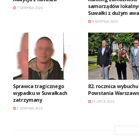
samorządów lokalny
7 SIERPNIA 2026
Suwałki z dużym aw
4 SIERPNIA 2026
Sprawca tragicznego
82. rocznica wybuchu
wypadku w Suwałkach
Powstania Warszaws
zatrzymany
31 LIPCA 2026
2 SIERPNIA 2026