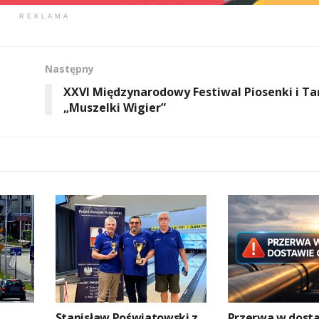
REKLAMA
Następny
XXVI Międzynarodowy Festiwal Piosenki i T
„Muszelki Wigier”
Stanisław Poświatowski z
Przerwa w dosta