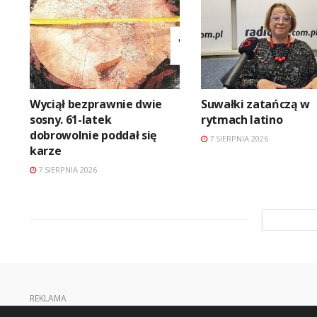
Wyciął bezprawnie dwie
Suwałki zatańczą w
sosny. 61-latek
rytmach latino
dobrowolnie poddał się
7 SIERPNIA 2026
karze
7 SIERPNIA 2026
REKLAMA