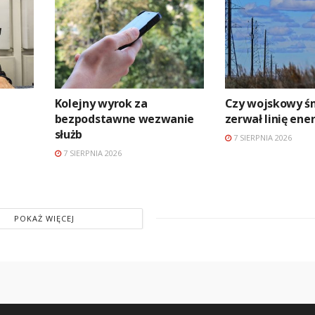
Kolejny wyrok za
Czy wojskowy ś
bezpodstawne wezwanie
zerwał linię en
służb
7 SIERPNIA 2026
7 SIERPNIA 2026
POKAŻ WIĘCEJ