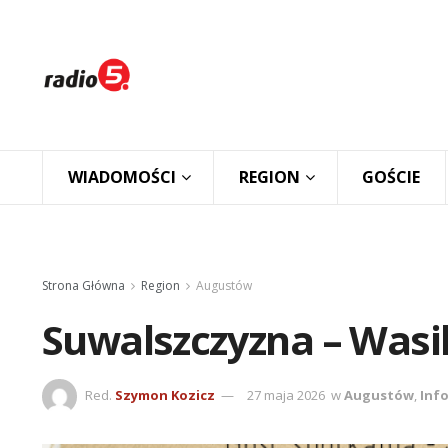
WIADOMOŚCI
REGION
GOŚCIE
Strona Główna
Region
Augustów
Suwalszczyzna – Wasi
Red.
Szymon Kozicz
27 maja 2026
w
Augustów
,
Inf