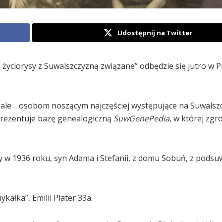
Udostępnij na Twitter
 życiorysy z Suwalszczyzną związane” odbędzie się jutro w 
 ale… osobom noszącym najczęściej występujące na Suwalsz
prezentuje bazę genealogiczną
SuwGenePedia
, w której zg
 w 1936 roku, syn Adama i Stefanii, z domu Sobuń, z podsuw
ałka”, Emilii Plater 33a.