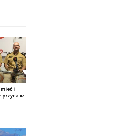
 mieć i
e przyda w