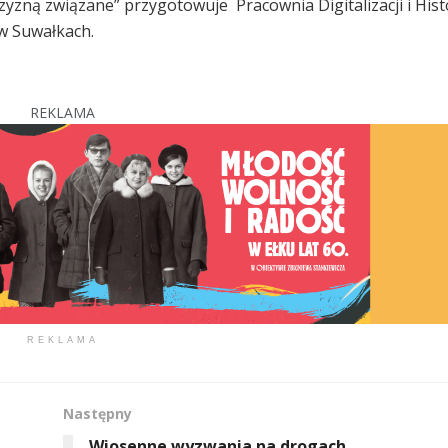
zyzną związane” przygotowuje Pracownia Digitalizacji i Histo
 w Suwałkach.
REKLAMA
REKLAMA
Następny
Wiosenne wyzwania na drogach