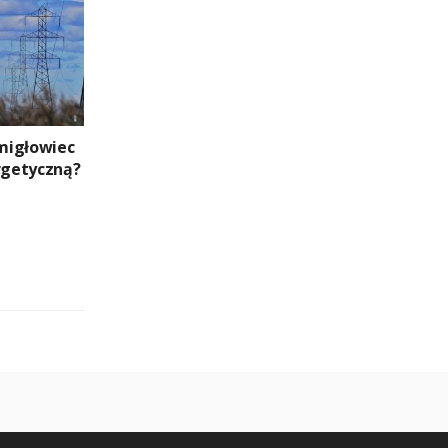
migłowiec
ergetyczną?