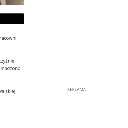
Pracowni
czyźnie
romadzono
REKLAMA
alskiej