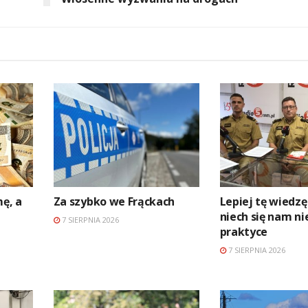
mę, a
Za szybko we Frąckach
Lepiej tę wiedzę
niech się nam ni
7 SIERPNIA 2026
praktyce
7 SIERPNIA 2026