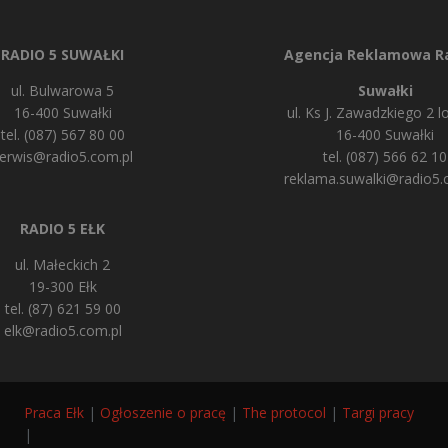
RADIO 5 SUWAŁKI
Agencja Reklamowa Ra
ul. Bulwarowa 5
Suwałki
16-400 Suwałki
ul. Ks J. Zawadzkiego 2 lo
tel. (087) 567 80 00
16-400 Suwałki
erwis@radio5.com.pl
tel. (087) 566 62 10
reklama.suwalki@radio5.
RADIO 5 EŁK
ul. Małeckich 2
19-300 Ełk
tel. (87) 621 59 00
elk@radio5.com.pl
Praca Ełk
|
Ogłoszenie o pracę
|
The protocol
|
Targi pracy
|