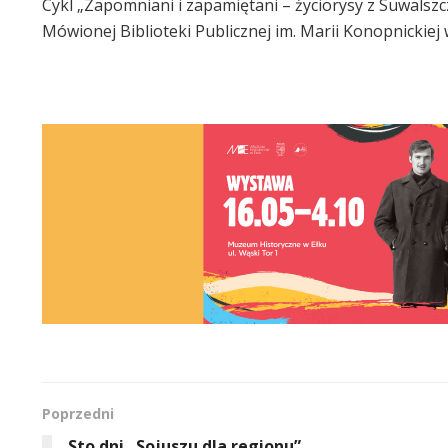
Cykl „Zapomniani i zapamiętani – życiorysy z Suwalszc
Mówionej Biblioteki Publicznej im. Marii Konopnickiej
Poprzedni
Sto dni „Sojuszu dla regionu”