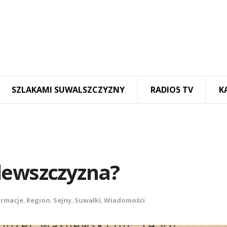
SZLAKAMI SUWALSZCZYZNY
RADIO5 TV
K
lewszczyzna?
ormacje
,
Region
,
Sejny
,
Suwałki
,
Wiadomości