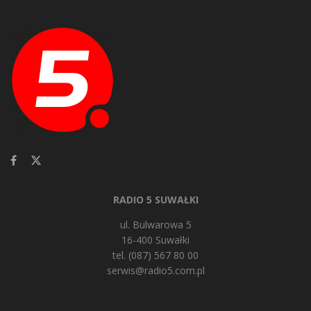
RADIO 5 SUWAŁKI
ul. Bulwarowa 5
16-400 Suwałki
tel. (087) 567 80 00
serwis@radio5.com.pl