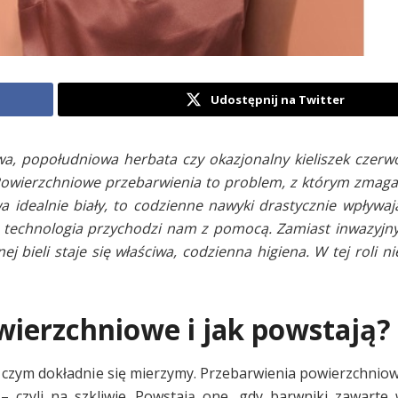
Udostępnij na Twitter
a, popołudniowa herbata czy okazjonalny kieliszek czer
Powierzchniowe przebarwienia to problem, z którym zmaga 
 idealnie biały, to codzienne nawyki drastycznie wpływaj
 technologia przychodzi nam z pomocą. Zamiast inwazyjny
 bieli staje się właściwa, codzienna higiena. W tej roli n
wierzchniowe i jak powstają?
 czym dokładnie się mierzymy. Przebarwienia powierzchniow
 czyli na szkliwie. Powstają one, gdy barwniki zawarte 