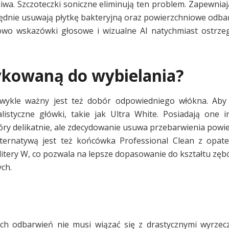
iwa. Szczoteczki soniczne eliminują ten problem. Zapewniaj
błędnie usuwają płytkę bakteryjną oraz powierzchniowe odba
wo wskazówki głosowe i wizualne AI natychmiast ostrzegą
ykowaną do wybielania?
wykle ważny jest też dobór odpowiedniego włókna. Aby 
istyczne główki, takie jak Ultra White. Posiadają one 
ry delikatnie, ale zdecydowanie usuwa przebarwienia powi
lternatywą jest też końcówka Professional Clean z opat
ery W, co pozwala na lepsze dopasowanie do kształtu zęb
ch.
h odbarwień nie musi wiązać się z drastycznymi wyrzecz