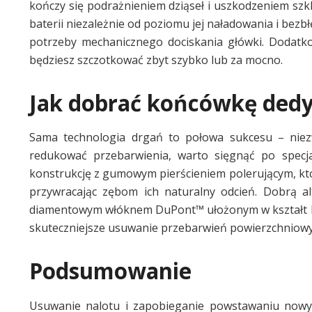
kończy się podrażnieniem dziąseł i uszkodzeniem szkl
baterii niezależnie od poziomu jej naładowania i bez
potrzeby mechanicznego dociskania główki. Dodatko
będziesz szczotkować zbyt szybko lub za mocno.
Jak dobrać końcówkę ded
Sama technologia drgań to połowa sukcesu – niez
redukować przebarwienia, warto sięgnąć po specjal
konstrukcję z gumowym pierścieniem polerującym, któ
przywracając zębom ich naturalny odcień. Dobrą a
diamentowym włóknem DuPont™ ułożonym w kształt lit
skuteczniejsze usuwanie przebarwień powierzchniowy
Podsumowanie
Usuwanie nalotu i zapobieganie powstawaniu nowyc