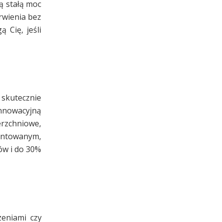
ą stałą moc
rwienia bez
 Cię, jeśli
skutecznie
innowacyjną
erzchniowe,
entowanym,
ów i do 30%
eniami czy