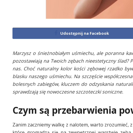
Udostępnij na Facebook
Marzysz o śnieżnobiałym uśmiechu, ale poranna kaw
pozostawiają na Twoich zębach nieestetyczny ślad? 
nas. Choć naturalny kolor kości zębowej rzadko bywa
blasku naszego uśmiechu. Na szczęście współczesna
bolesnych zabiegów, kluczem do odzyskania naturalnej
sprawdzają się nowoczesne szczoteczki soniczne.
Czym są przebarwienia po
Zanim zaczniemy walkę z nalotem, warto zrozumieć, z
które gromadzą się na zewnętrznej warstwie zęba –