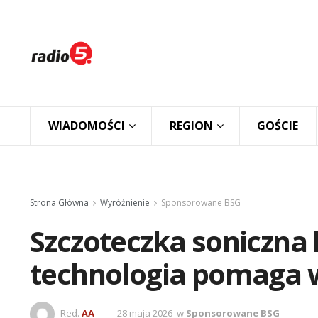
WIADOMOŚCI
REGION
GOŚCIE
Strona Główna
Wyróżnienie
Sponsorowane BSG
Szczoteczka soniczna 
technologia pomaga w
Red.
AA
28 maja 2026
w
Sponsorowane BSG