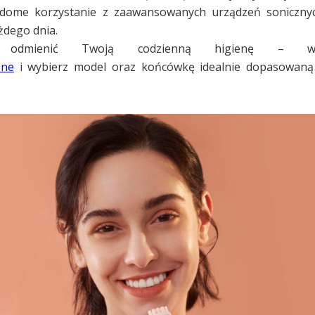
iadome korzystanie z zaawansowanych urządzeń soniczny
żdego dnia.
e odmienić Twoją codzienną higienę – 
zne
i wybierz model oraz końcówkę idealnie dopasowaną