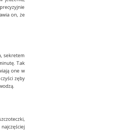
precyzyjnie
awia on, że
n, sekretem
minutę. Tak
wiają one w
czyści zęby
awodzą.
zczoteczki,
najczęściej