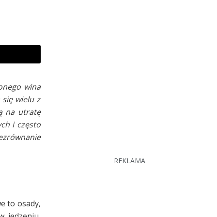
wonego wina
się wielu z
ą na utratę
ch i często
iezrównanie
REKLAMA
e to osady,
w jedzeniu,