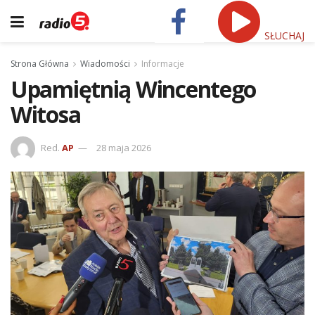
SŁUCHAJ
Strona Główna
Wiadomości
Informacje
Upamiętnią Wincentego
Witosa
Red.
AP
28 maja 2026