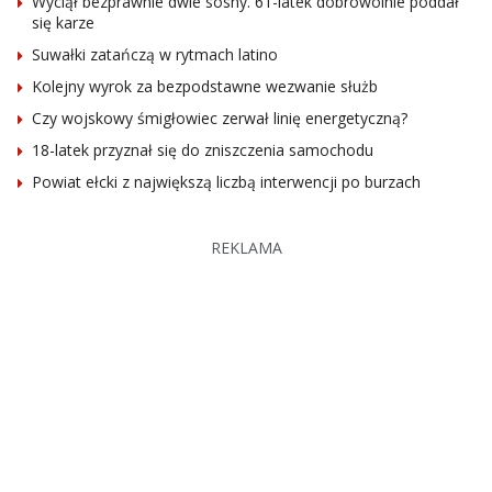
Wyciął bezprawnie dwie sosny. 61-latek dobrowolnie poddał
się karze
Suwałki zatańczą w rytmach latino
Kolejny wyrok za bezpodstawne wezwanie służb
Czy wojskowy śmigłowiec zerwał linię energetyczną?
18-latek przyznał się do zniszczenia samochodu
Powiat ełcki z największą liczbą interwencji po burzach
REKLAMA