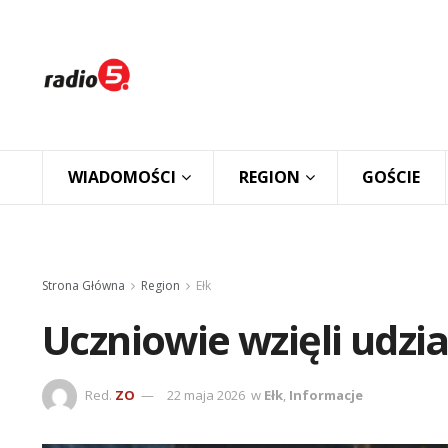
WIADOMOŚCI
REGION
GOŚCIE
Strona Główna
Region
Ełk
Uczniowie wzięli udzia
Red.
ZO
22 maja 2026
w
Ełk
,
Informacje