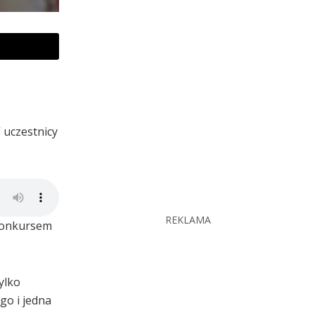
 uczestnicy
REKLAMA
 konkursem
ylko
go i jedna