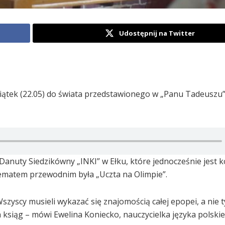
Udostępnij na Twitter
piątek (22.05) do świata przedstawionego w „Panu Tadeuszu”
Danuty Siedzikówny „INKI” w Ełku, które jednocześnie jest
ematem przewodnim była „Uczta na Olimpie”.
szyscy musieli wykazać się znajomością całej epopei, a nie t
siąg – mówi Ewelina Koniecko, nauczycielka języka polskie