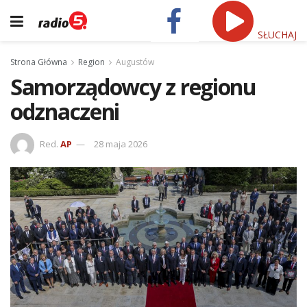
SŁUCHAJ
Strona Główna
Region
Augustów
Samorządowcy z regionu
odznaczeni
Red.
AP
28 maja 2026