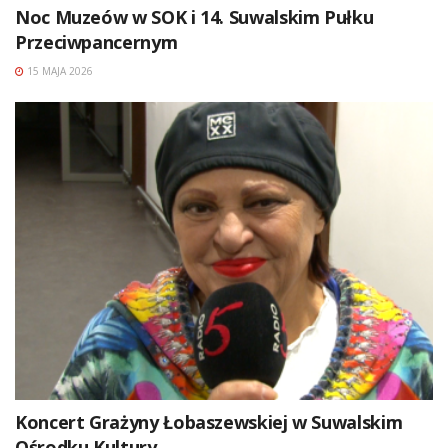
Noc Muzeów w SOK i 14. Suwalskim Pułku
Przeciwpancernym
15 MAJA 2026
Koncert Grażyny Łobaszewskiej w Suwalskim
Ośrodku Kultury