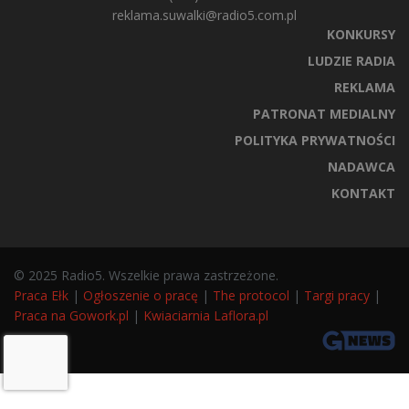
reklama.suwalki@radio5.com.pl
KONKURSY
LUDZIE RADIA
REKLAMA
PATRONAT MEDIALNY
POLITYKA PRYWATNOŚCI
NADAWCA
KONTAKT
© 2025 Radio5. Wszelkie prawa zastrzeżone.
Praca Ełk
|
Ogłoszenie o pracę
|
The protocol
|
Targi pracy
|
Praca na Gowork.pl
|
Kwiaciarnia Laflora.pl