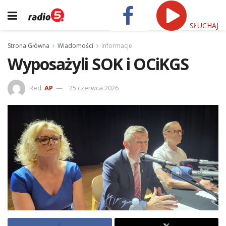
SŁUCHAJ
Strona Główna
Wiadomości
Informacje
Wyposażyli SOK i OCiKGS
Red.
AP
25 czerwca 2026