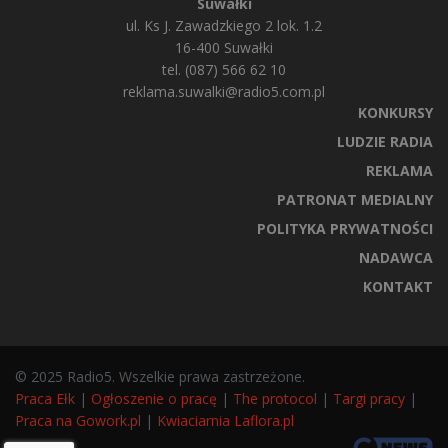
Suwałki
ul. Ks J. Zawadzkiego 2 lok. 1.2
16-400 Suwałki
tel. (087) 566 62 10
reklama.suwalki@radio5.com.pl
KONKURSY
LUDZIE RADIA
REKLAMA
PATRONAT MEDIALNY
POLITYKA PRYWATNOŚCI
NADAWCA
KONTAKT
© 2025 Radio5. Wszelkie prawa zastrzeżone.
Praca Ełk
|
Ogłoszenie o pracę
|
The protocol
|
Targi pracy
|
Praca na Gowork.pl
|
Kwiaciarnia Laflora.pl