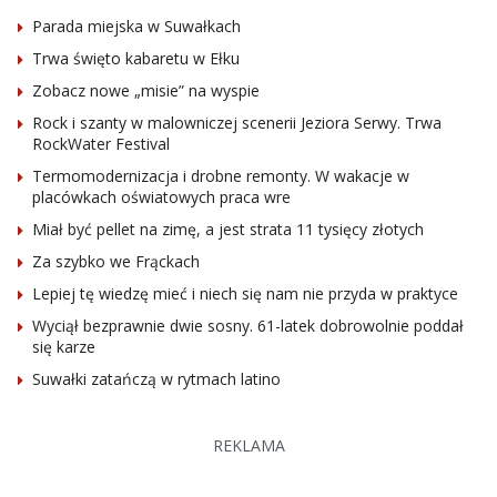
Parada miejska w Suwałkach
Trwa święto kabaretu w Ełku
Zobacz nowe „misie” na wyspie
Rock i szanty w malowniczej scenerii Jeziora Serwy. Trwa
RockWater Festival
Termomodernizacja i drobne remonty. W wakacje w
placówkach oświatowych praca wre
Miał być pellet na zimę, a jest strata 11 tysięcy złotych
Za szybko we Frąckach
Lepiej tę wiedzę mieć i niech się nam nie przyda w praktyce
Wyciął bezprawnie dwie sosny. 61-latek dobrowolnie poddał
się karze
Suwałki zatańczą w rytmach latino
REKLAMA