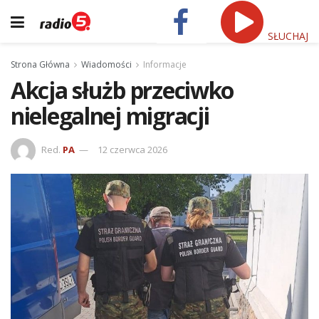
SŁUCHAJ
Strona Główna
Wiadomości
Informacje
Akcja służb przeciwko
nielegalnej migracji
Red.
PA
12 czerwca 2026