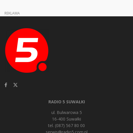
REKLAMA
RADIO 5 SUWAŁKI
ul. Bulwarowa 5
16-400 Suwałki
tel. (087) 567 80 00
serwis@radio5.com.pl