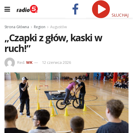
SŁUCHAJ
Strona Główna
Region
Augustów
„Czapki z głów, kaski w
ruch!”
Red.
WK
12 czerwca 2026