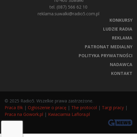
16-400 Suwałki
tel. (087) 566 62 10
reklama.suwalki@radio5.com.pl
KONKURSY
LUDZIE RADIA
REKLAMA
PATRONAT MEDIALNY
POLITYKA PRYWATNOŚCI
NADAWCA
KONTAKT
© 2025 Radio5. Wszelkie prawa zastrzeżone.
Praca Ełk
|
Ogłoszenie o pracę
|
The protocol
|
Targi pracy
|
Praca na Gowork.pl
|
Kwiaciarnia Laflora.pl