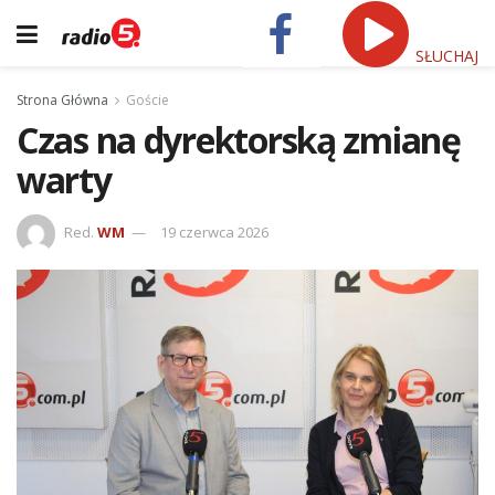
SŁUCHAJ
Strona Główna
Goście
Czas na dyrektorską zmianę
warty
Red.
WM
19 czerwca 2026