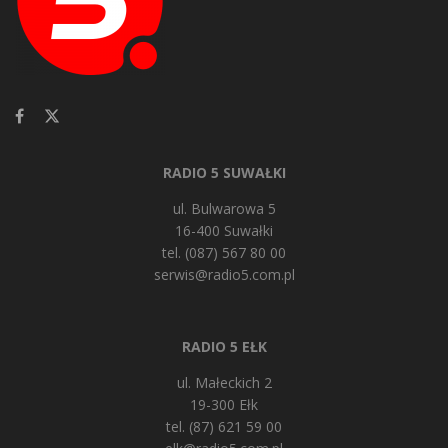
RADIO 5 SUWAŁKI
ul. Bulwarowa 5
16-400 Suwałki
tel. (087) 567 80 00
serwis@radio5.com.pl
RADIO 5 EŁK
ul. Małeckich 2
19-300 Ełk
tel. (87) 621 59 00