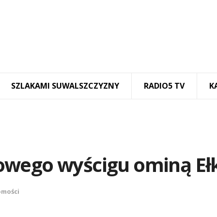
SZLAKAMI SUWALSZCZYZNY
RADIO5 TV
K
owego wyścigu ominą Ełk
mości