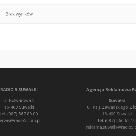
Brak wyników
RADIO 5 SUWAŁKI
Agencja Reklamowa Ra
ul. Bulwarowa 5
Suwałki
16-400 Suwałki
ul. Ks J. Zawadzkiego 2 lo
tel. (087) 567 80 00
16-400 Suwałki
erwis@radio5.com.pl
tel. (087) 566 62 10
reklama.suwalki@radio5.