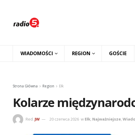
WIADOMOŚCI
REGION
GOŚCIE
Strona Główna
Region
Ełk
Kolarze międzynarod
Red.
JW
20 czerwca 2026
w
Ełk
,
Najważniejsze
,
Wiado