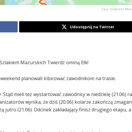
Tour Szlakiem Maz
Udostępnij na Twitter
Szlakiem Mazurskich Twierdz ominą Ełk!
n weekend planowali kibicować zawodnikom na trasie.
. Stąd mieli też wystartować zawodnicy w niedzielę (21.06) r
zatorów wynika, że dziś (20.06) kolarze zakończą zmagan
jutro (21.06). Odcinek zakładający finisz drugiego etapu, a