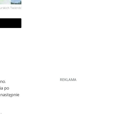
urskich Twierdz
REKLAMA
ano.
ia po
 następnie