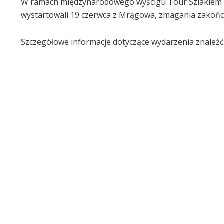
W ramach międzynarodowego wyścigu Tour Szlakiem Ma
wystartowali 19 czerwca z Mrągowa, zmagania zakońc
Szczegółowe informacje dotyczące wydarzenia znaleź