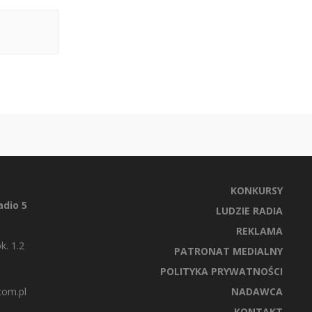
KONKURSY
dio 5
LUDZIE RADIA
REKLAMA
k. 1.2
PATRONAT MEDIALNY
POLITYKA PRYWATNOŚCI
com.pl
NADAWCA
KONTAKT