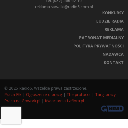
tel. (087) 566 62 10
reklama.suwalki@radio5.com.pl
KONKURSY
LUDZIE RADIA
REKLAMA
PATRONAT MEDIALNY
POLITYKA PRYWATNOŚCI
NADAWCA
KONTAKT
© 2025 Radio5. Wszelkie prawa zastrzeżone.
Praca Ełk
|
Ogłoszenie o pracę
|
The protocol
|
Targi pracy
|
Praca na Gowork.pl
|
Kwiaciarnia Laflora.pl