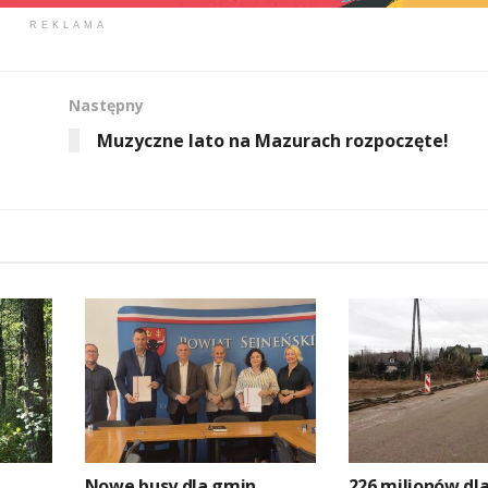
REKLAMA
Następny
Muzyczne lato na Mazurach rozpoczęte!
Nowe busy dla gmin
226 milionów dl