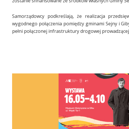
zostanie sfinansowane ze środków własnych Gminy Se
Samorządowcy podkreślają, że realizacja przedsię
wygodnego połączenia pomiędzy gminami Sejny i Giby.
pełni połączonej infrastruktury drogowej prowadzącej 