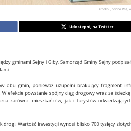
źródło: Joanna Raś, 
Udostępnij na Twitter
ędzy gminami Sejny i Giby. Samorząd Gminy Sejny podpis
lami.
ów obu gmin, ponieważ uzupełni brakujący fragment infr
ne. W efekcie powstanie spójny ciąg drogowy wraz ze ścieżk
nia zarówno mieszkańców, jak i turystów odwiedzających
drogi. Wartość inwestycji wynosi blisko 700 tysięcy złotych