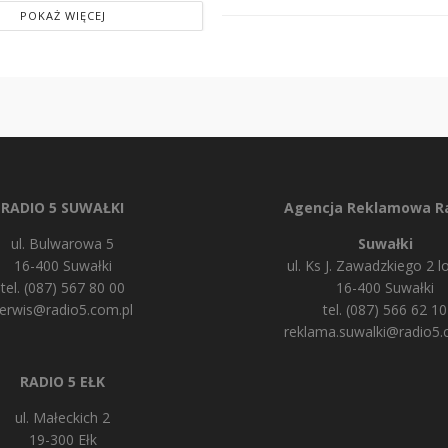
POKAŻ WIĘCEJ
RADIO 5 SUWAŁKI
Agencja Reklamowa Ra
ul. Bulwarowa 5
Suwałki
16-400 Suwałki
ul. Ks J. Zawadzkiego 2 lo
tel. (087) 567 80 00
16-400 Suwałki
erwis@radio5.com.pl
tel. (087) 566 62 10
reklama.suwalki@radio5.
RADIO 5 EŁK
ul. Małeckich 2
19-300 Ełk