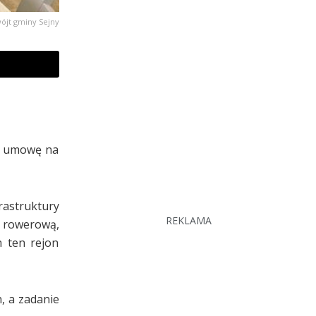
wójt gminy Sejny
ał umowę na
astruktury
REKLAMA
ą rowerową,
 ten rejon
, a zadanie