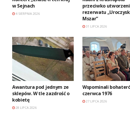
w Sejnach
przeciwko utworzen
rezerwatu „Uroczys
4 SIERPNIA 2026
Mszar”
31 LIPCA 2026
Awantura pod jednym ze
Wspominali bohater
sklepów. W tle zazdrość o
czerwca 1976
kobietę
27 LIPCA 2026
28 LIPCA 2026