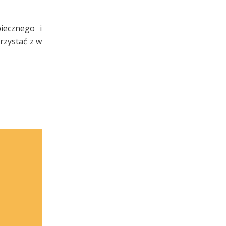
piecznego i
rzystać z w