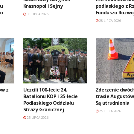
iu
Krasnopol i Sejny
podlaskiego z 
ko
Funduszu Rozwo
30 LIPCA 2026
28 LIPCA 2026
ów z
Uczcili 100-lecie 24.
Zderzenie dwóch
Batalionu KOP i 35-lecie
trasie Augustów 
Podlaskiego Oddziału
Są utrudnienia
Straży Granicznej
25 LIPCA 2026
25 LIPCA 2026