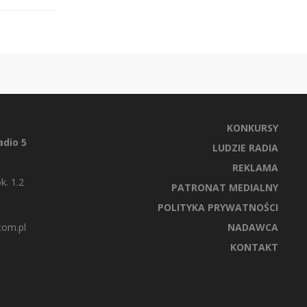
KONKURSY
dio 5
LUDZIE RADIA
REKLAMA
k. 1.2
PATRONAT MEDIALNY
POLITYKA PRYWATNOŚCI
com.pl
NADAWCA
KONTAKT