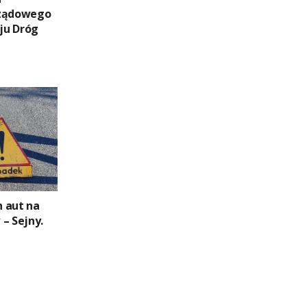
Rządowego
ju Dróg
 aut na
– Sejny.