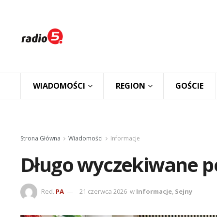
WIADOMOŚCI
REGION
GOŚCIE
Strona Główna
Wiadomości
Informacje
Długo wyczekiwane po
Red.
PA
21 czerwca 2026
w
Informacje
,
Sejny