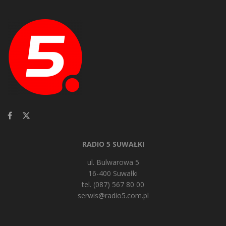
RADIO 5 SUWAŁKI
ul. Bulwarowa 5
16-400 Suwałki
tel. (087) 567 80 00
serwis@radio5.com.pl