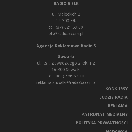
RADIO 5 EŁK
ul. Małeckich 2
19-300 Ełk
tel. (87) 621 59 00
elk@radio5.com.pl
Agencja Reklamowa Radio 5
Suwałki
ul. Ks J. Zawadzkiego 2 lok. 1.2
16-400 Suwałki
tel. (087) 566 62 10
reklama.suwalki@radio5.com.pl
KONKURSY
LUDZIE RADIA
REKLAMA
PATRONAT MEDIALNY
POLITYKA PRYWATNOŚCI
NADAWCA