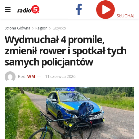
SŁUCHAJ
Strona Główna
Region
Giżycko
Wydmuchał 4 promile,
zmienił rower i spotkał tych
samych policjantów
Red.
WM
11 czerwca 2026