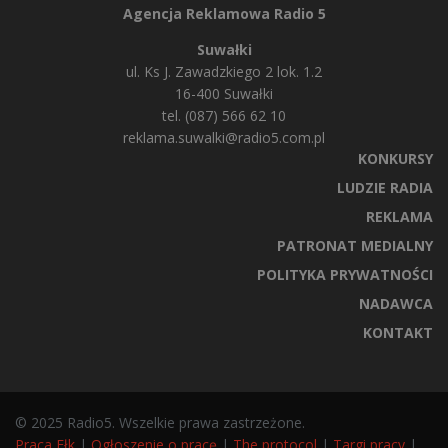
Agencja Reklamowa Radio 5
Suwałki
ul. Ks J. Zawadzkiego 2 lok. 1.2
16-400 Suwałki
tel. (087) 566 62 10
reklama.suwalki@radio5.com.pl
KONKURSY
LUDZIE RADIA
REKLAMA
PATRONAT MEDIALNY
POLITYKA PRYWATNOŚCI
NADAWCA
KONTAKT
© 2025 Radio5. Wszelkie prawa zastrzeżone.
Praca Ełk
|
Ogłoszenie o pracę
|
The protocol
|
Targi pracy
|