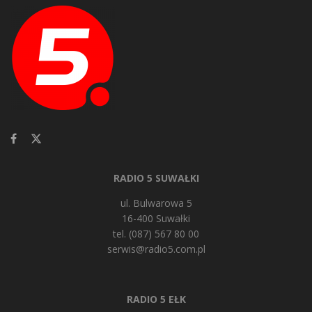
RADIO 5 SUWAŁKI
ul. Bulwarowa 5
16-400 Suwałki
tel. (087) 567 80 00
serwis@radio5.com.pl
RADIO 5 EŁK