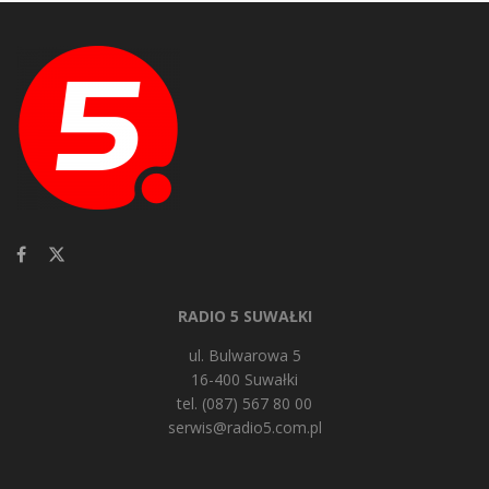
RADIO 5 SUWAŁKI
ul. Bulwarowa 5
16-400 Suwałki
tel. (087) 567 80 00
serwis@radio5.com.pl