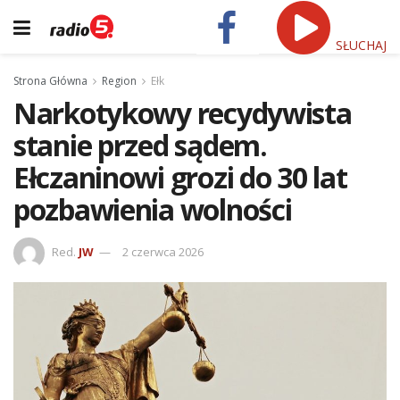
SŁUCHAJ
Strona Główna
Region
Ełk
Narkotykowy recydywista
stanie przed sądem.
Ełczaninowi grozi do 30 lat
pozbawienia wolności
Red.
JW
2 czerwca 2026