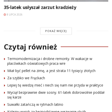
35-latek usłyszał zarzut kradzieży
8 LIPCA 2026
POKAŻ WIĘCEJ
Czytaj również
Termomodernizacja i drobne remonty. W wakacje w
placówkach oświatowych praca wre
Miał być pellet na zimę, a jest strata 11 tysięcy złotych
Za szybko we Frąckach
Lepiej tę wiedzę mieć i niech się nam nie przyda w praktyce
Wyciął bezprawnie dwie sosny. 61-latek dobrowolnie poddał
się karze
Suwałki zatańczą w rytmach latino
Kolejny wyrok za bezpodstawne wezwanie służb