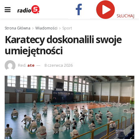
SŁUCHAJ
Strona Główna
Wiadomości
Sport
Karatecy doskonalili swoje
umiejętności
Red.
ate
8 czerwca 2026