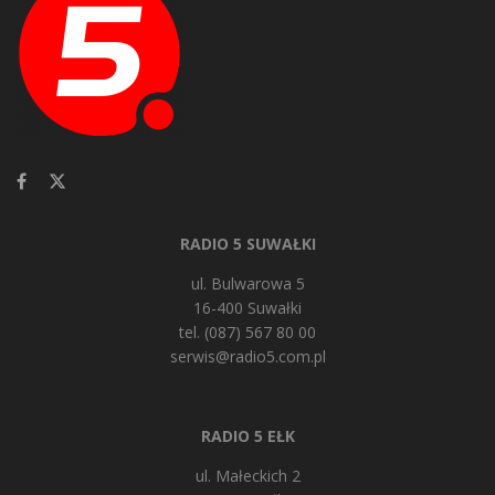
RADIO 5 SUWAŁKI
ul. Bulwarowa 5
16-400 Suwałki
tel. (087) 567 80 00
serwis@radio5.com.pl
RADIO 5 EŁK
ul. Małeckich 2