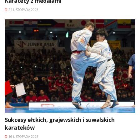
Karatecy z medalami
24 LISTOPADA 2025
Sukcesy ełckich, grajewskich i suwalskich
karateków
16 LISTOPADA 2025