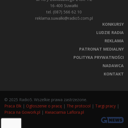
16-400 Suwałki
tel. (087) 566 62 10
reklama.suwalki@radio5.com.pl
KONKURSY
LUDZIE RADIA
REKLAMA
PATRONAT MEDIALNY
POLITYKA PRYWATNOŚCI
NADAWCA
KONTAKT
© 2025 Radio5. Wszelkie prawa zastrzeżone.
Praca Ełk
|
Ogłoszenie o pracę
|
The protocol
|
Targi pracy
|
Praca na Gowork.pl
|
Kwiaciarnia Laflora.pl