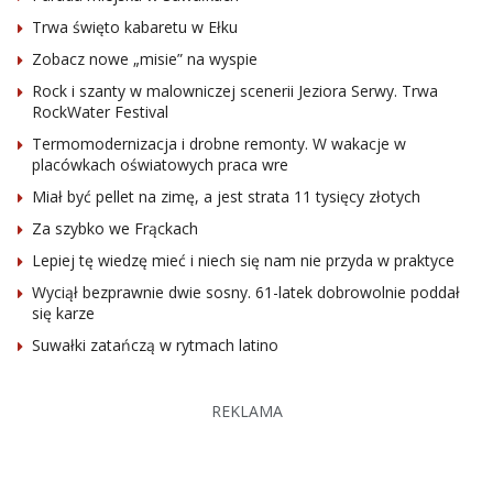
Trwa święto kabaretu w Ełku
Zobacz nowe „misie” na wyspie
Rock i szanty w malowniczej scenerii Jeziora Serwy. Trwa
RockWater Festival
Termomodernizacja i drobne remonty. W wakacje w
placówkach oświatowych praca wre
Miał być pellet na zimę, a jest strata 11 tysięcy złotych
Za szybko we Frąckach
Lepiej tę wiedzę mieć i niech się nam nie przyda w praktyce
Wyciął bezprawnie dwie sosny. 61-latek dobrowolnie poddał
się karze
Suwałki zatańczą w rytmach latino
REKLAMA