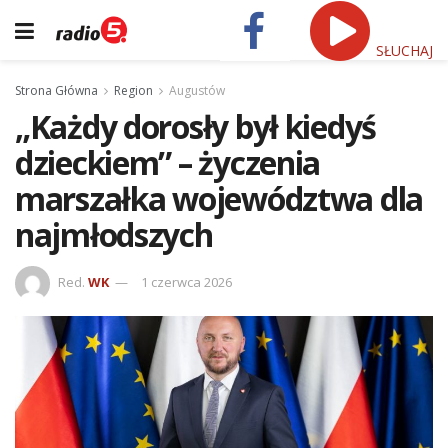
SŁUCHAJ
Strona Główna
Region
Augustów
„Każdy dorosły był kiedyś
dzieckiem” – życzenia
marszałka województwa dla
najmłodszych
Red.
WK
1 czerwca 2026