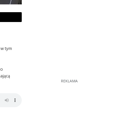
 w tym
go
gającą
REKLAMA