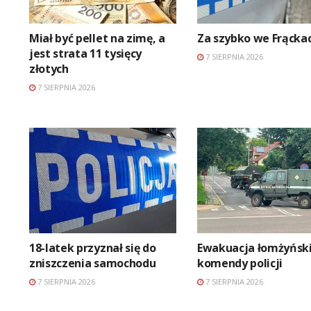
Miał być pellet na zimę, a
Za szybko we Frącka
jest strata 11 tysięcy
7 SIERPNIA 2026
złotych
7 SIERPNIA 2026
18-latek przyznał się do
Ewakuacja łomżyński
zniszczenia samochodu
komendy policji
7 SIERPNIA 2026
7 SIERPNIA 2026