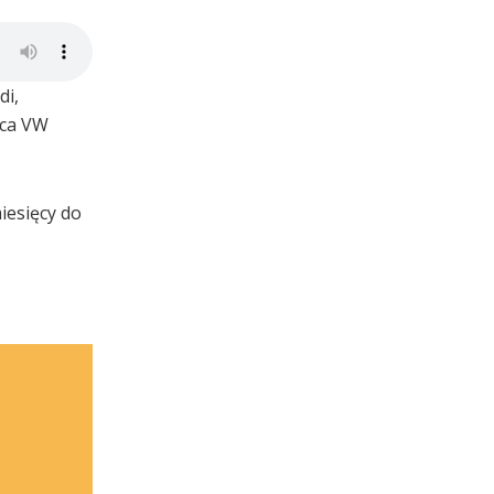
di,
wca VW
iesięcy do