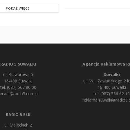
POKAŻ WIĘCEJ
RADIO 5 SUWAŁKI
Agencja Reklamowa Ra
ul. Bulwarowa 5
Suwałki
16-400 Suwałki
ul. Ks J. Zawadzkiego 2 lo
tel. (087) 567 80 00
16-400 Suwałki
erwis@radio5.com.pl
tel. (087) 566 62 10
reklama.suwalki@radio5.
RADIO 5 EŁK
ul. Małeckich 2