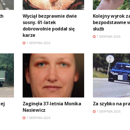
ch
Wyciął bezprawnie dwie
Kolejny wyrok z
sosny. 61-latek
bezpodstawne 
dobrowolnie poddał się
służb
karze
7 SIERPNIA 2026
7 SIERPNIA 2026
ej
Zaginęła 37-letnia Monika
Za szybko na p
Nasiewicz
7 SIERPNIA 2026
7 SIERPNIA 2026