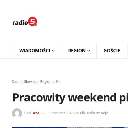
WIADOMOŚCI
REGION
GOŚCIE
Strona Główna
Region
Ełk
Pracowity weekend pi
Red.
ate
1 czerwca 2026
w
Ełk
,
Informacje