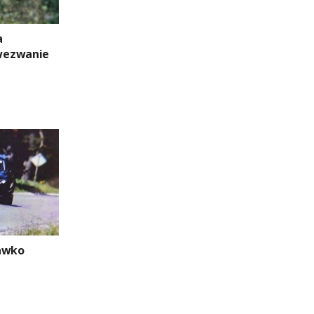
a
wezwanie
rawko