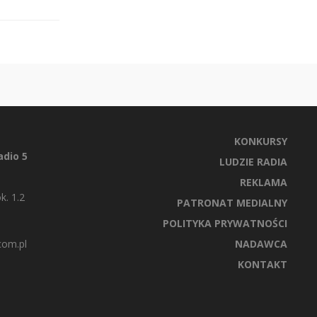
KONKURSY
dio 5
LUDZIE RADIA
REKLAMA
k. 1.2
PATRONAT MEDIALNY
POLITYKA PRYWATNOŚCI
com.pl
NADAWCA
KONTAKT