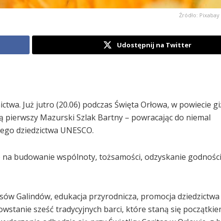
Źródło: Pixabay 
Udostępnij na Twitter
twa. Już jutro (20.06) podczas Święta Orłowa, w powiecie gi
ą pierwszy Mazurski Szlak Bartny – powracając do niemal
lnego dziedzictwa UNESCO.
ób na budowanie wspólnoty, tożsamości, odzyskanie godności
sów Galindów, edukacja przyrodnicza, promocja dziedzictwa
stanie sześć tradycyjnych barci, które staną się początki