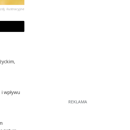
zdj. ilustracyjne
życkim,
 i wpływu
REKLAMA
em