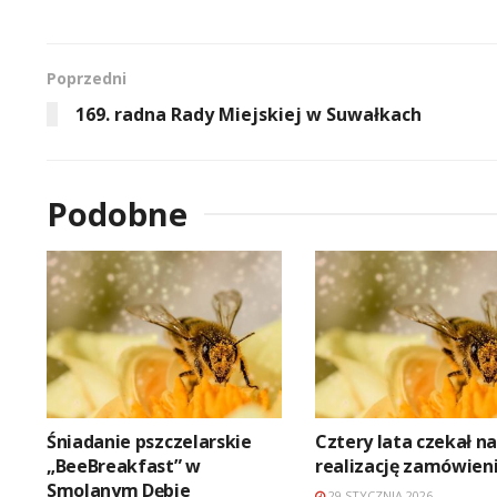
Poprzedni
169. radna Rady Miejskiej w Suwałkach
Podobne
Śniadanie pszczelarskie
Cztery lata czekał n
„BeeBreakfast” w
realizację zamówien
Smolanym Dębie
29 STYCZNIA 2026