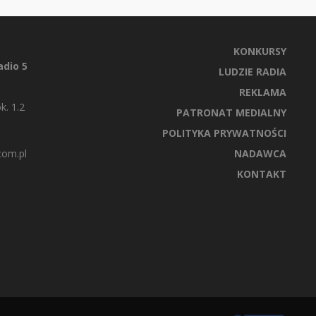
KONKURSY
dio 5
LUDZIE RADIA
REKLAMA
k. 1.2
PATRONAT MEDIALNY
POLITYKA PRYWATNOŚCI
com.pl
NADAWCA
KONTAKT