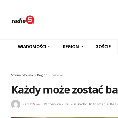
WIADOMOŚCI
REGION
GOŚCIE
Strona Główna
Region
Giżycko
Każdy może zostać ba
Red.
BS
19 czerwca 2026
w
Giżycko
,
Informacje
,
Reg