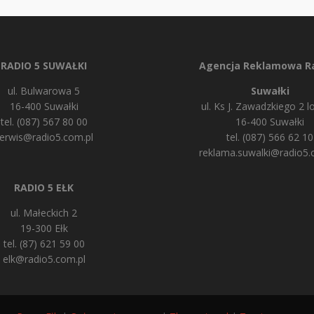
RADIO 5 SUWAŁKI
Agencja Reklamowa Ra
ul. Bulwarowa 5
Suwałki
16-400 Suwałki
ul. Ks J. Zawadzkiego 2 lo
tel. (087) 567 80 00
16-400 Suwałki
erwis@radio5.com.pl
tel. (087) 566 62 10
reklama.suwalki@radio5.
RADIO 5 EŁK
ul. Małeckich 2
19-300 Ełk
tel. (87) 621 59 00
elk@radio5.com.pl