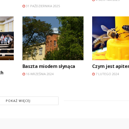
31 PAŹDZIERNIKA 2025
Baszta miodem słynąca
Czym jest apite
ch
16 WRZEŚNIA 2024
7 LUTEGO 2024
POKAŻ WIĘCEJ