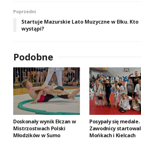
Poprzedni
Startuje Mazurskie Lato Muzyczne w Ełku. Kto
wystąpi?
Podobne
Doskonały wynik Ełczan w
Posypały się medale.
Mistrzostwach Polski
Zawodnicy startowal
Młodzików w Sumo
Mońkach i Kielcach