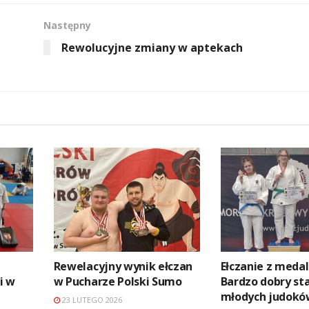
Następny
Rewolucyjne zmiany w aptekach
Rewelacyjny wynik ełczan
Ełczanie z meda
i w
w Pucharze Polski Sumo
Bardzo dobry st
młodych judokó
23 LUTEGO 2026