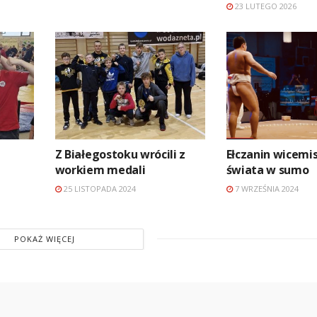
23 LUTEGO 2026
Z Białegostoku wrócili z
Ełczanin wicemi
workiem medali
świata w sumo
25 LISTOPADA 2024
7 WRZEŚNIA 2024
POKAŻ WIĘCEJ