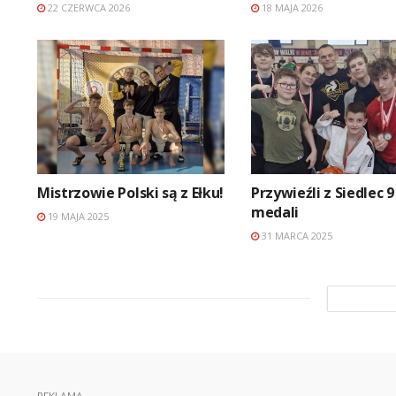
22 CZERWCA 2026
18 MAJA 2026
Mistrzowie Polski są z Ełku!
Przywieźli z Siedlec 9
medali
19 MAJA 2025
31 MARCA 2025
REKLAMA