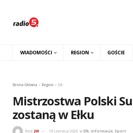
WIADOMOŚCI
REGION
GOŚCIE
Strona Główna
Region
Ełk
Mistrzostwa Polski S
zostaną w Ełku
Red.
JW
19 czerwca 2026
w
Ełk
,
Informacje
,
Sport