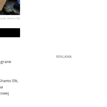
b Judo Shamo Ełk
REKLAMA
egrane
Shamo Ełk,
na
towej