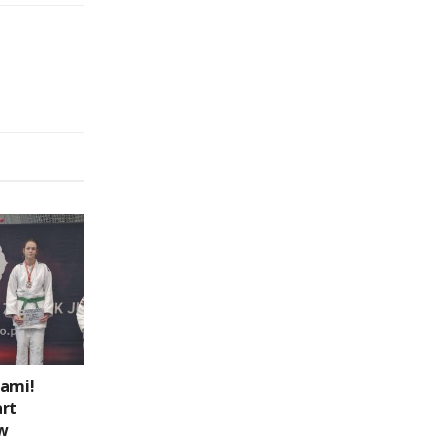
lami!
art
w