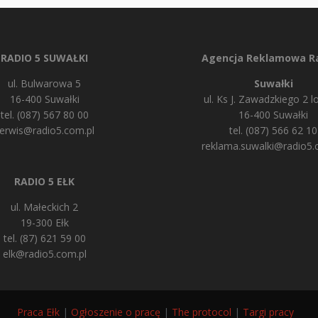
RADIO 5 SUWAŁKI
Agencja Reklamowa Ra
ul. Bulwarowa 5
Suwałki
16-400 Suwałki
ul. Ks J. Zawadzkiego 2 lo
tel. (087) 567 80 00
16-400 Suwałki
erwis@radio5.com.pl
tel. (087) 566 62 10
reklama.suwalki@radio5.
RADIO 5 EŁK
ul. Małeckich 2
19-300 Ełk
tel. (87) 621 59 00
elk@radio5.com.pl
Praca Ełk
|
Ogłoszenie o pracę
|
The protocol
|
Targi pracy