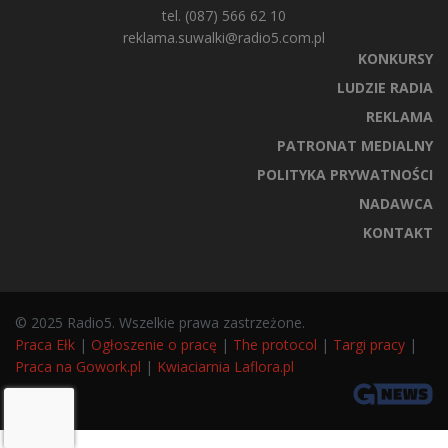
tel. (087) 566 62 10
reklama.suwalki@radio5.com.pl
KONKURSY
LUDZIE RADIA
REKLAMA
PATRONAT MEDIALNY
POLITYKA PRYWATNOŚCI
NADAWCA
KONTAKT
© 2025 Radio5. Wszelkie prawa zastrzeżone.
Praca Ełk
|
Ogłoszenie o pracę
|
The protocol
|
Targi pracy
|
Praca na Gowork.pl
|
Kwiaciarnia Laflora.pl