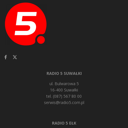
RADIO 5 SUWAŁKI
ul. Bulwarowa 5
16-400 Suwałki
tel. (087) 567 80 00
serwis@radio5.com.pl
RADIO 5 EŁK