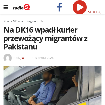
SŁUCHAJ
Strona Główna
Region
Ełk
Na DK16 wpadł kurier
przewożący migrantów z
Pakistanu
Red.
JW
1 czerwca 2026