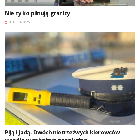
Nie tylko pilnują granicy
28 LIPCA 2026
Piją i jadą. Dwóch nietrzeźwych kierowców
wpadło w sobotnie popołudnie