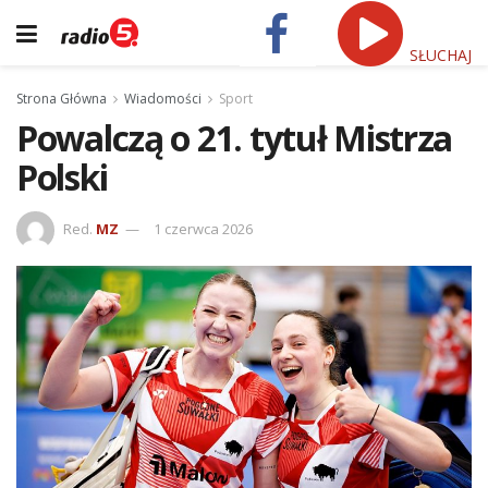
SŁUCHAJ
Strona Główna
Wiadomości
Sport
Powalczą o 21. tytuł Mistrza
Polski
Red.
MZ
1 czerwca 2026