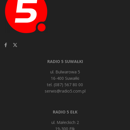
RADIO 5 SUWAŁKI
ul. Bulwarowa 5
16-400 Suwałki
tel. (087) 567 80 00
serwis@radio5.com.pl
RADIO 5 EŁK
ul. Małeckich 2
19-300 Ełk