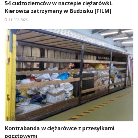
54 cudzoziemców w naczepie ciężarówki.
Kierowca zatrzymany w Budzisku [FILM]
3 LIPCA 2026
Kontrabanda w ciężarówce z przesyłkami
pocztowymi