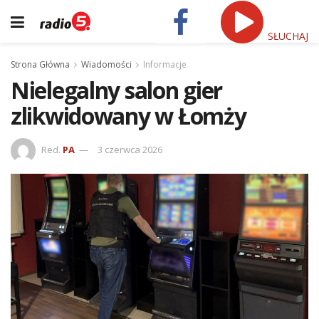
SŁUCHAJ
Strona Główna
Wiadomości
Informacje
Nielegalny salon gier
zlikwidowany w Łomży
Red.
PA
3 czerwca 2026