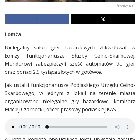
źródło: KAS
Łomża
Nielegalny salon gier hazardowych zlikwidowali w
Łomży funkcjonariusze Służby Celno-Skarbowej.
Mundurowi zabezpieczyli sześć automatów do gier
oraz ponad 2,5 tysiąca złotych w gotówce.
Jak ustalili funkcjonariusze Podlaskiego Urzędu Celno-
Skarbowego, w jednym z lokali na terenie miasta
organizowano nielegalne gry hazardowe. komisarz
Maciej Czarnecki, oficer prasowy podlaskiej KAS.
41-letnia kobieta obsługująca lokal usłyszała zarzuty