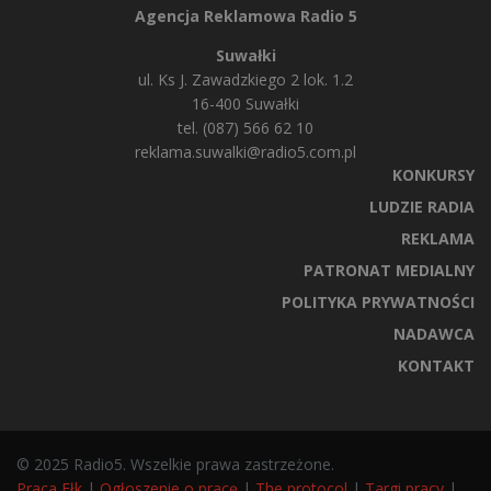
Agencja Reklamowa Radio 5
Suwałki
ul. Ks J. Zawadzkiego 2 lok. 1.2
16-400 Suwałki
tel. (087) 566 62 10
reklama.suwalki@radio5.com.pl
KONKURSY
LUDZIE RADIA
REKLAMA
PATRONAT MEDIALNY
POLITYKA PRYWATNOŚCI
NADAWCA
KONTAKT
© 2025 Radio5. Wszelkie prawa zastrzeżone.
Praca Ełk
|
Ogłoszenie o pracę
|
The protocol
|
Targi pracy
|