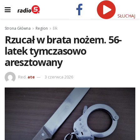
SŁUCHAJ
Strona Główna
Region
Ełk
Rzucał w brata nożem. 56-
latek tymczasowo
aresztowany
Red.
ate
3 czerwca 2026