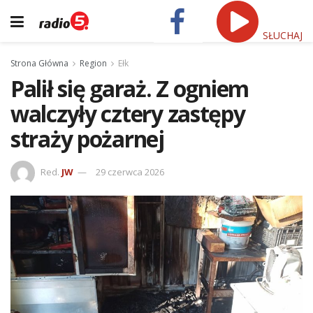
SŁUCHAJ
Strona Główna
Region
Ełk
Palił się garaż. Z ogniem
walczyły cztery zastępy
straży pożarnej
Red.
JW
29 czerwca 2026