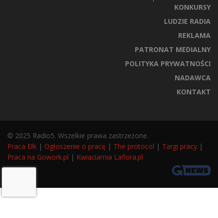
KONKURSY
LUDZIE RADIA
REKLAMA
PATRONAT MEDIALNY
POLITYKA PRYWATNOŚCI
NADAWCA
KONTAKT
© 2025 Radio5. Wszelkie prawa zastrzeżone.
Praca Ełk
|
Ogłoszenie o pracę
|
The protocol
|
Targi pracy
|
Praca na Gowork.pl
|
Kwiaciarnia Laflora.pl