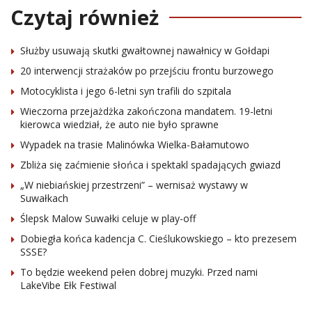
Czytaj również
Służby usuwają skutki gwałtownej nawałnicy w Gołdapi
20 interwencji strażaków po przejściu frontu burzowego
Motocyklista i jego 6-letni syn trafili do szpitala
Wieczorna przejażdżka zakończona mandatem. 19-letni
kierowca wiedział, że auto nie było sprawne
Wypadek na trasie Malinówka Wielka-Bałamutowo
Zbliża się zaćmienie słońca i spektakl spadających gwiazd
„W niebiańskiej przestrzeni” – wernisaż wystawy w
Suwałkach
Ślepsk Malow Suwałki celuje w play-off
Dobiegła końca kadencja C. Cieślukowskiego – kto prezesem
SSSE?
To będzie weekend pełen dobrej muzyki. Przed nami
LakeVibe Ełk Festiwal