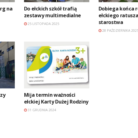
arg na
Do ełckich szkół trafią
Dobiega końca 
zestawy multimedialne
ełckiego ratusza
starostwa
25 LISTOPADA 2025
28 PAŹDZIERNIKA 202
szy
Mija termin ważności
ełckiej Karty Dużej Rodziny
31 GRUDNIA 2024