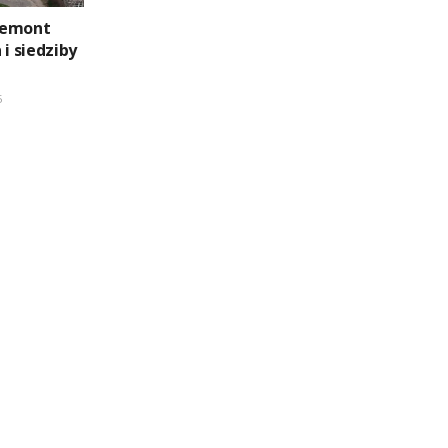
remont
 i siedziby
5