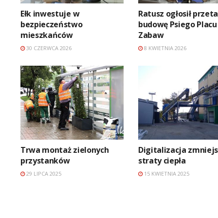
Ełk inwestuje w
Ratusz ogłosił przet
bezpieczeństwo
budowę Psiego Placu
mieszkańców
Zabaw
30 CZERWCA 2026
8 KWIETNIA 2026
Trwa montaż zielonych
Digitalizacja zmniej
przystanków
straty ciepła
29 LIPCA 2025
15 KWIETNIA 2025