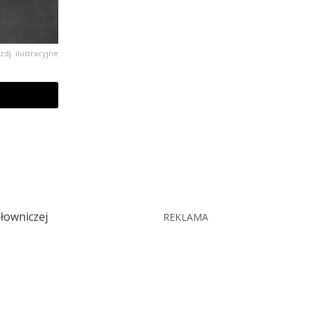
zdj. ilustracyjne
płowniczej
REKLAMA