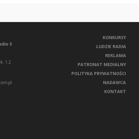
KONKURSY
dio 5
LUDZIE RADIA
REKLAMA
k. 1.2
PATRONAT MEDIALNY
POLITYKA PRYWATNOŚCI
com.pl
NADAWCA
KONTAKT