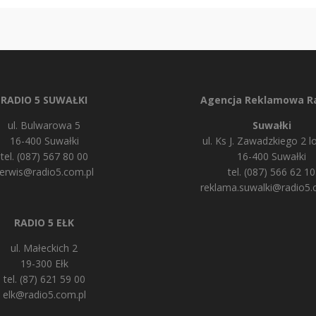
RADIO 5 SUWAŁKI
Agencja Reklamowa Ra
ul. Bulwarowa 5
Suwałki
16-400 Suwałki
ul. Ks J. Zawadzkiego 2 lo
tel. (087) 567 80 00
16-400 Suwałki
erwis@radio5.com.pl
tel. (087) 566 62 10
reklama.suwalki@radio5.
RADIO 5 EŁK
ul. Małeckich 2
19-300 Ełk
tel. (87) 621 59 00
elk@radio5.com.pl