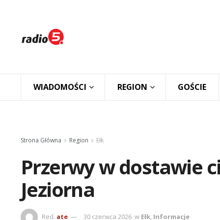
WIADOMOŚCI
REGION
GOŚCIE
Strona Główna
Region
Ełk
Przerwy w dostawie ci
Jeziorna
Red.
ate
30 czerwca 2026
w
Ełk
,
Informacje