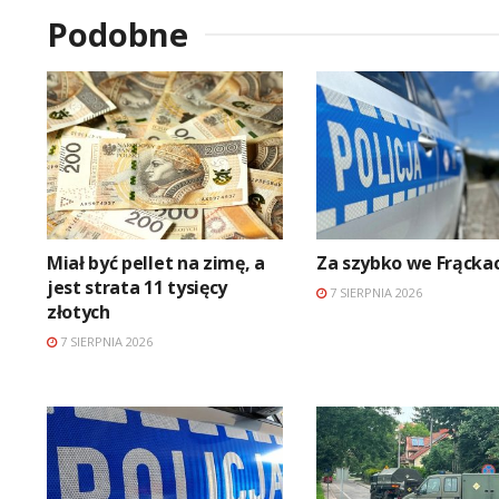
Podobne
Miał być pellet na zimę, a
Za szybko we Frącka
jest strata 11 tysięcy
7 SIERPNIA 2026
złotych
7 SIERPNIA 2026