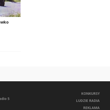
rawko
KONKURSY
dio 5
LUDZIE RADIA
REKLAMA