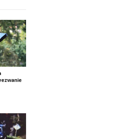
a
wezwanie