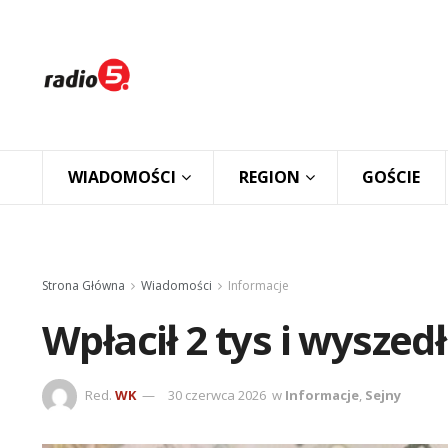
WIADOMOŚCI
REGION
GOŚCIE
Strona Główna
Wiadomości
Informacje
Wpłacił 2 tys i wyszed
Red.
WK
30 czerwca 2026
w
Informacje
,
Sejny