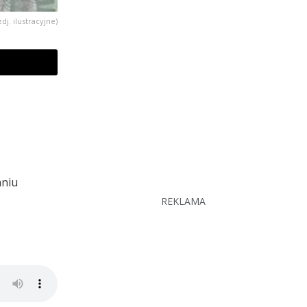
zdj. ilustracyjne)
aniu
REKLAMA