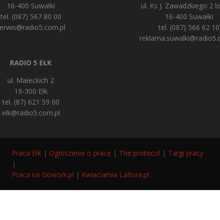
16-400 Suwałki
ul. Ks J. Zawadzkiego 2 lo
tel. (087) 567 80 00
16-400 Suwałki
erwis@radio5.com.pl
tel. (087) 566 62 10
reklama.suwalki@radio5.
RADIO 5 EŁK
ul. Małeckich 2
19-300 Ełk
tel. (87) 621 59 00
elk@radio5.com.pl
Praca Ełk
|
Ogłoszenie o pracę
|
The protocol
|
Targi pracy
|
Praca na Gowork.pl
|
Kwiaciarnia Laflora.pl