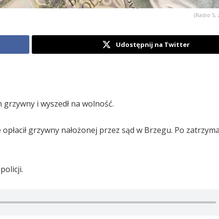
(Radio 5, 
Udostępnij na Twitter
h grzywny i wyszedł na wolność.
ie opłacił grzywny nałożonej przez sąd w Brzegu. Po zatrzym
olicji.