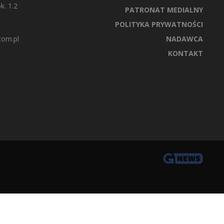
k. 1.2
PATRONAT MEDIALNY
POLITYKA PRYWATNOŚCI
com.pl
NADAWCA
KONTAKT