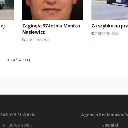
ej
Zaginęła 37-letnia Monika
Za szybko na p
Nasiewicz
7 SIERPNIA 2026
7 SIERPNIA 2026
POKAŻ WIĘCEJ
RADIO 5 SUWAŁKI
Agencja Reklamowa Ra
ul. Bulwarowa 5
Suwałki