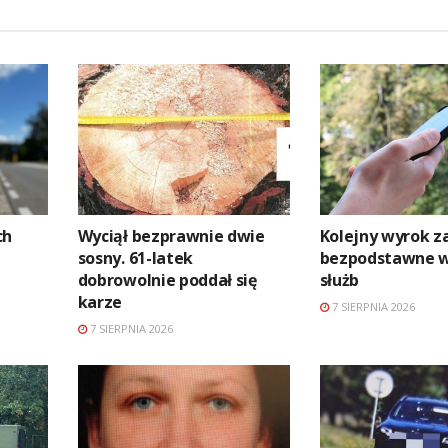
ch
Wyciął bezprawnie dwie
Kolejny wyrok z
sosny. 61-latek
bezpodstawne 
dobrowolnie poddał się
służb
karze
7 SIERPNIA 2026
7 SIERPNIA 2026