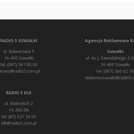
RADIO 5 SUWAŁKI
Agencja Reklamowa Ra
ul. Bulwarowa 5
Suwałki
16-400 Suwałki
ul. Ks J. Zawadzkiego 2 lo
tel. (087) 567 80 00
16-400 Suwałki
erwis@radio5.com.pl
tel. (087) 566 62 10
reklama.suwalki@radio5.
RADIO 5 EŁK
ul. Małeckich 2
19-300 Ełk
tel. (87) 621 59 00
elk@radio5.com.pl