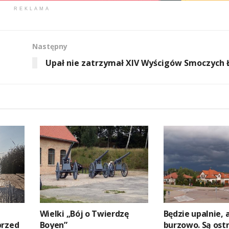
REKLAMA
Następny
Upał nie zatrzymał XIV Wyścigów Smoczych 
Wielki „Bój o Twierdzę
Będzie upalnie, a
przed
Boyen”
burzowo. Są ostr