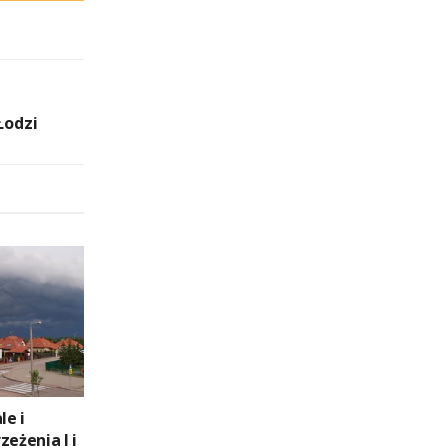
Łodzi
le i
zeżenia I i