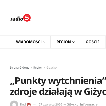
WIADOMOŚCI
REGION
GOŚCIE
Strona Główna
Region
Giżycko
„Punkty wytchnienia”,
zdroje działają w Giży
Red.
JW
27 czerwca 2026
w
Giżycko
,
Informacje