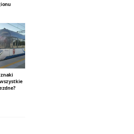
gionu
 znaki
wszystkie
jezdne?