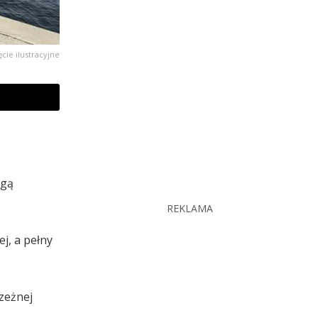
ęcie ilustracyjne
ogą
REKLAMA
j, a pełny
zeżnej