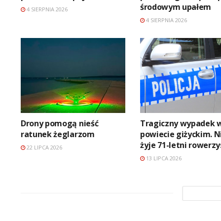
środowym upałem
4 SIERPNIA 2026
4 SIERPNIA 2026
Drony pomogą nieść
Tragiczny wypadek 
ratunek żeglarzom
powiecie giżyckim. N
żyje 71-letni rowerzy
22 LIPCA 2026
13 LIPCA 2026