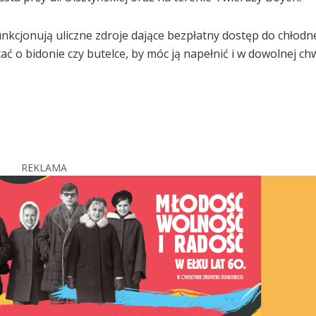
kcjonują uliczne zdroje dające bezpłatny dostęp do chłodnej
 o bidonie czy butelce, by móc ją napełnić i w dowolnej chw
REKLAMA