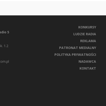
KONKURSY
dio 5
LUDZIE RADIA
REKLAMA
k. 1.2
PATRONAT MEDIALNY
POLITYKA PRYWATNOŚCI
com.pl
NADAWCA
KONTAKT