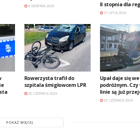
II stopnia dla re
4 SIERPNIA 2026
31 LIPCA 2026
w
Rowerzysta trafił do
Upał daje się we
ie
szpitala śmigłowcem LPR
podróżnym. Czy 
sta
linie są już prze
30 CZERWCA 2026
29 CZERWCA 2026
POKAŻ WIĘCEJ