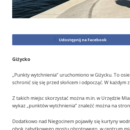
Udostępnij na Facebook
Giżycko
„Punkty wytchnienia” uruchomiono w Giżycku. To osiem
schronić się się przed słońcem i odpocząć. W każdym z 
Z takich miejsc skorzystać można m.in. w Urzędzie Mias
wykaz „punktów wytchnienia” znaleźć można na stroni
Dodatkowo nad Niegocinem pojawiły się kurtyny wodne
obok zabytkowego mostu obrotowego, w centrum miasta