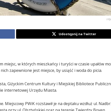
zdj
Udostępnij na Twitter
 miejsc, w których mieszkańcy i turyści w czasie upałów m
nich zapewnione jest miejsce, by usiąść i woda do picia.
ta, Giżyckim Centrum Kultury i Miejskiej Bibliotece Publiczne
e internetowej Urzędu Miasta.
. Miejscowy PWiK rozstawił je na deptaku wzdłuż ul. Nadbr
 przy ul. Olsztyńskiej oraz na terenie Twierdzy Boyen.